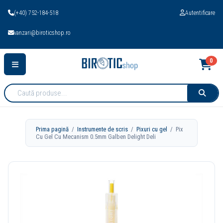
(+40) 752-184-518
Autentificare
vanzari@biroticshop.ro
0
Cauta
produse:
Prima pagină
/
Instrumente de scris
/
Pixuri cu gel
/ Pix
Cu Gel Cu Mecanism 0.5mm Galben Delight Deli