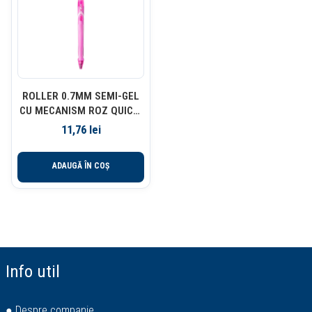
ROLLER 0.7MM SEMI-GEL
CU MECANISM ROZ QUICK-
DRY BIC
11,76
lei
ADAUGĂ ÎN COȘ
Info util
● Despre companie