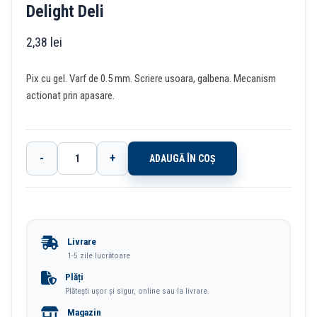
Delight Deli
2,38
lei
Pix cu gel. Varf de 0.5 mm. Scriere usoara, galbena. Mecanism
actionat prin apasare.
-
+
ADAUGĂ ÎN COȘ
Cantitate
Pix
Cu
Gel
Livrare
Cu
1-5 zile lucrătoare
Mecanism
Plăți
Plătești ușor și sigur, online sau la livrare.
0.5mm
Magazin
Galben