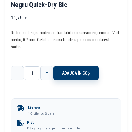
Negru Quick-Dry Bic
11,76
lei
Roller cu design modern, retractabil, cu manson ergonomic. Varf
mediu, 0.7 mm. Gelul se usuca foarte rapid si nu murdareste
hartia.
-
+
ADAUGĂ ÎN COȘ
Cantitate
Roller
0.7mm
Semi-
Livrare
Gel
1-5 zile lucrătoare
Cu
Plăți
Plătești ușor și sigur, online sau la livrare.
Mecanism