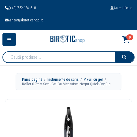
(+40) 752-184-518
Autentificare
vanzari@biroticshop.ro
0
Cauta
produse:
Prima pagină
/
Instrumente de scris
/
Pixuri cu gel
/
Roller 0.7mm Semi-Gel Cu Mecanism Negru Quick-Dry Bic