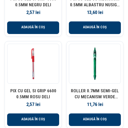
0.5MM NEGRU DELI
0.5MM ALBASTRU NUSIGN
CORP ALB DELI
2,57
lei
13,60
lei
ADAUGĂ ÎN COȘ
ADAUGĂ ÎN COȘ
PIX CU GEL SI GRIP 6600
ROLLER 0.7MM SEMI-GEL
0.5MM ROSU DELI
CU MECANISM VERDE
QUICK-DRY BIC
2,57
lei
11,76
lei
ADAUGĂ ÎN COȘ
ADAUGĂ ÎN COȘ