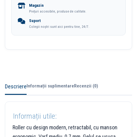
Magazin
Negru
Prețuri accesibile, produse de calitate.
Quick-
Suport
Dry
Colegii noștri sunt aici pentru tine, 24/7.
Bic
Descriere
Informații suplimentare
Recenzii (0)
Informații utile:
Roller cu design modern, retractabil, cu manson
ergonomic. Varf mediu, 0.7 mm. Gelul se usuca