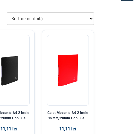
Mecanic A4 2 Inele
Caiet Mecanic A4 2 Inele
20mm Cop. Flex.
15mm/20mm Cop. Flex.
gru Exacompta
Rosu Exacompta
11,11
lei
11,11
lei