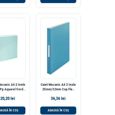
Mecanic A4 2 Inele
Caiet Mecanic A4 2 Inele
Pp Aquarel Verde
25mm/32mm Cop Flex
tel Exacompta
Albastru Celest Cosy
20,20
lei
36,36
lei
Leitz
DAUGĂ ÎN COȘ
ADAUGĂ ÎN COȘ