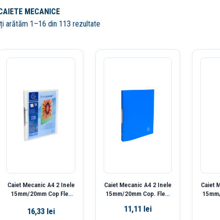
CAIETE MECANICE
Îți arătăm 1–16 din 113 rezultate
Caiet Mecanic A4 2 Inele
Caiet Mecanic A4 2 Inele
Caiet 
15mm/20mm Cop Flex
15mm/20mm Cop. Flex.
15mm/
1Buz Transp Exacompt
Albastru Exacompta
Ne
11,11
lei
16,33
lei