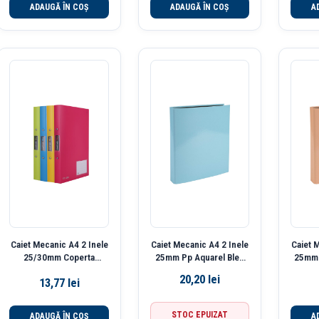
ADAUGĂ ÎN COȘ
ADAUGĂ ÎN COȘ
A
Caiet Mecanic A4 2 Inele
Caiet Mecanic A4 2 Inele
Caiet 
25/30mm Coperta
25mm Pp Aquarel Bleu
25mm 
Flexibila Cu Buzunar
Exacompta
20,20
lei
13,77
lei
Culori Neon Deli
STOC EPUIZAT
ADAUGĂ ÎN COȘ
A