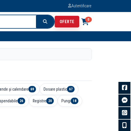
Autentificare
0
OFERTE
ende și calendare
Dosare plastic
69
67
spendabile
Registre
Pungi
26
20
18