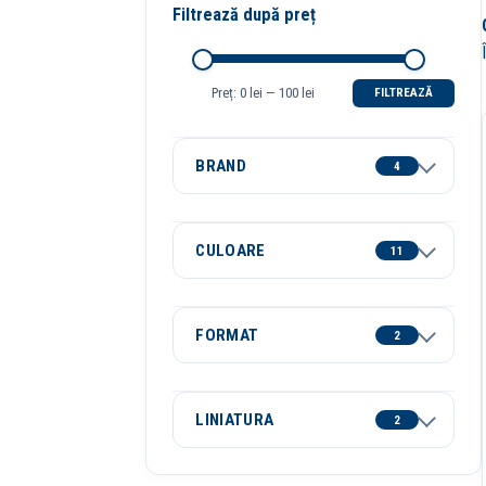
Filtrează după preț
Preț:
0 lei
—
100 lei
FILTREAZĂ
Preț
Preț
minim
maxim
BRAND
4
CULOARE
11
FORMAT
2
LINIATURA
2