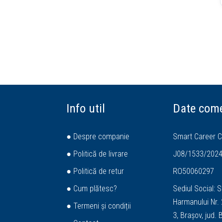
Info util
Date come
● Despre companie
Smart Career C
● Politică de livrare
J08/1533/202
● Politică de retur
RO50060297
● Cum plătesc?
Sediul Social: S
Harmanului Nr. 2
● Termeni și condiții
3, Brașov, jud.