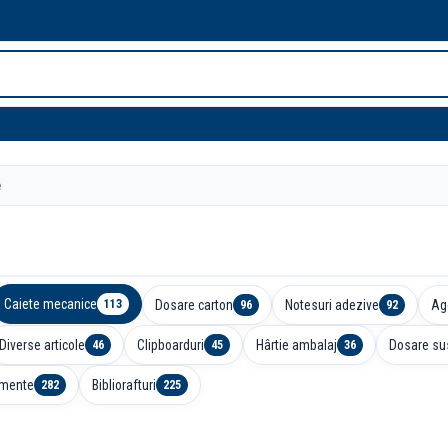
e
Caiete mecanice
Dosare carton
Notesuri adezive
Ag
113
96
92
Diverse articole
Clipboarduri
Hârtie ambalaj
Dosare su
46
45
36
mente
Bibliorafturi
282
225