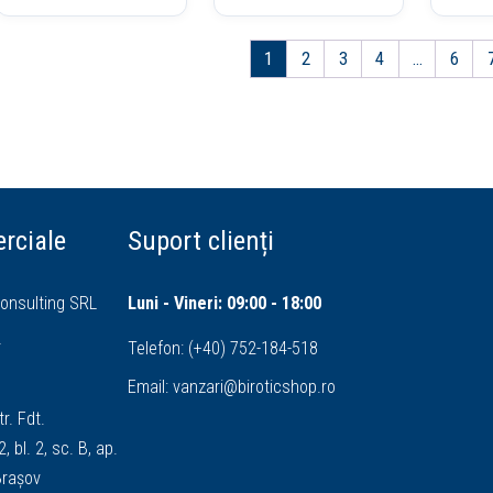
1
2
3
4
…
6
rciale
Suport clienți
onsulting SRL
Luni - Vineri: 09:00 - 18:00
4
Telefon:
(+40) 752-184-518
Email:
vanzari@biroticshop.ro
tr. Fdt.
, bl. 2, sc. B, ap.
 Brașov