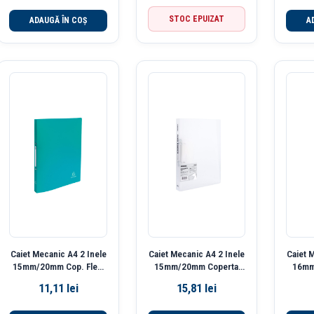
STOC EPUIZAT
ADAUGĂ ÎN COȘ
A
Caiet Mecanic A4 2 Inele
Caiet Mecanic A4 2 Inele
Caiet 
15mm/20mm Cop. Flex.
15mm/20mm Coperta
16mm
Verde Exacompta
Flexibila Alb Translucid
Pa
11,11
lei
15,81
lei
Deli