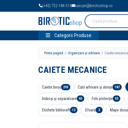
(+40) 752-184-518
vanzari@biroticshop.ro
Cauta
produse:
Categorii Produse
Prima pagină
/
Organizare și arhivare
/ Caiete mecanic
CAIETE MECANICE
Caiete birou
Cutii arhivare și alonje
293
187
Indecși și separatoare
Folii protecție
65
55
Etichete biblioraft
Sfoară
Mape docu
12
3