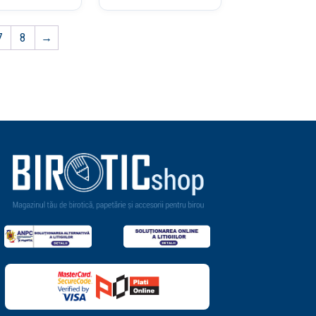
7
8
→