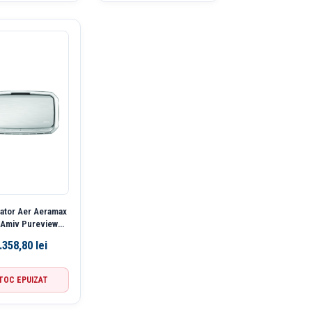
cator Aer Aeramax
 Amiv Pureview
0Mp Fellowes
.358,80
lei
TOC EPUIZAT