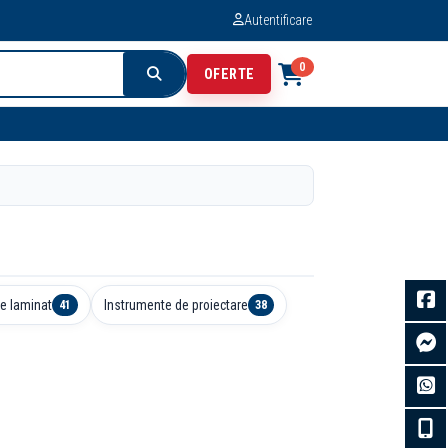
Autentificare
0
OFERTE
e laminat
Instrumente de proiectare
41
38