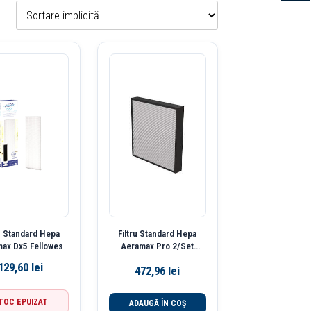
ru Standard Hepa
Filtru Standard Hepa
ax Dx5 Fellowes
Aeramax Pro 2/Set
Fellowes
129,60
lei
472,96
lei
TOC EPUIZAT
ADAUGĂ ÎN COȘ