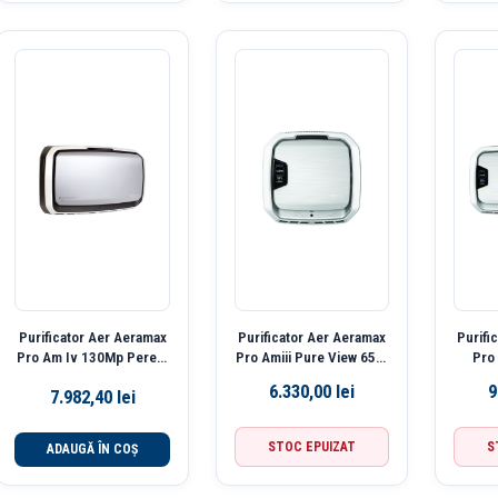
Purificator Aer Aeramax
Purificator Aer Aeramax
Purifi
Pro Am Iv 130Mp Perete
Pro Amiii Pure View 65M
Pro
Fellowes
Perete Fellowes
13
6.330,00
lei
9
7.982,40
lei
STOC EPUIZAT
S
ADAUGĂ ÎN COȘ