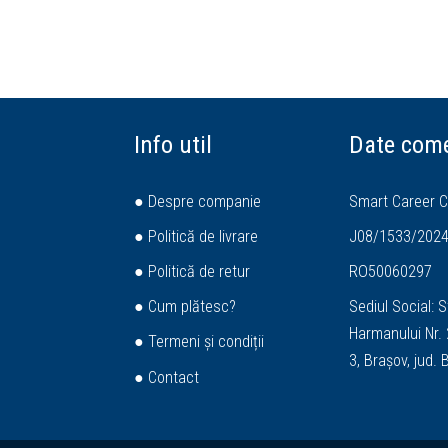
Info util
Date come
● Despre companie
Smart Career C
● Politică de livrare
J08/1533/202
● Politică de retur
RO50060297
● Cum plătesc?
Sediul Social: S
Harmanului Nr. 2
● Termeni și condiții
3, Brașov, jud.
● Contact