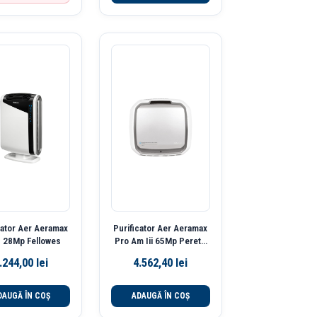
cator Aer Aeramax
Purificator Aer Aeramax
 28Mp Fellowes
Pro Am Iii 65Mp Perete
Fellowes
.244,00
lei
4.562,40
lei
DAUGĂ ÎN COȘ
ADAUGĂ ÎN COȘ