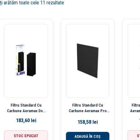
Îți arătăm toate cele 11 rezultate
Filtru Standard Cu
Filtru Standard Cu
Filt
Carbune Aeramax Dx5
Carbune Aeramax Pro
Aeram
4/Set Fellowes
2/Set Fellowes
183,60
lei
158,58
lei
STOC EPUIZAT
S
ADAUGĂ ÎN COȘ