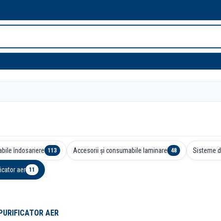
bile îndosariere
Accesorii și consumabile laminare
Sisteme d
113
48
ficator aer
11
PURIFICATOR AER