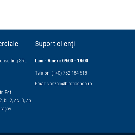
rciale
Suport clienți
onsulting SRL
Luni - Vineri: 09:00 - 18:00
4
Telefon:
(+40) 752-184-518
Email:
vanzari@biroticshop.ro
tr. Fdt.
, bl. 2, sc. B, ap.
 Brașov