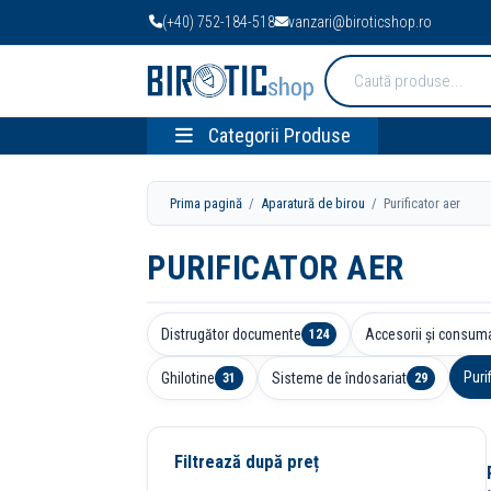
(+40) 752-184-518
vanzari@biroticshop.ro
Cauta
produse:
Categorii Produse
Prima pagină
/
Aparatură de birou
/ Purificator aer
PURIFICATOR AER
Distrugător documente
Accesorii și consuma
124
Puri
Ghilotine
Sisteme de îndosariat
31
29
Filtrează după preț