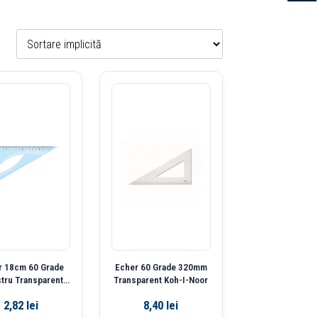
r 18cm 60 Grade
Echer 60 Grade 320mm
stru Transparent
Transparent Koh-I-Noor
Deli
2,82
lei
8,40
lei