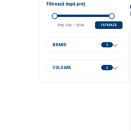
Filtrează după preț
Preț:
0 lei
—
20 lei
FILTREAZĂ
Preț
Preț
minim
maxim
BRAND
3
CULOARE
2