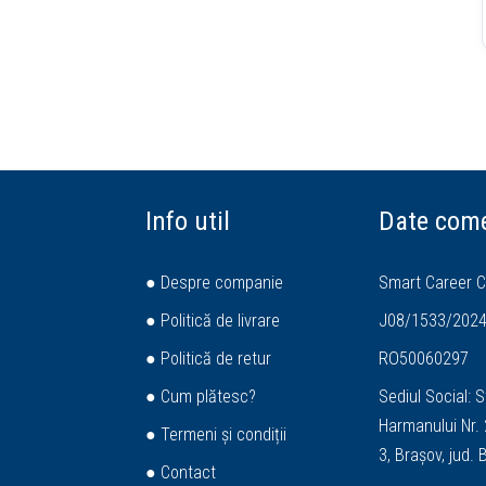
Info util
Date come
● Despre companie
Smart Career C
● Politică de livrare
J08/1533/202
● Politică de retur
RO50060297
● Cum plătesc?
Sediul Social: S
Harmanului Nr. 2
● Termeni și condiții
3, Brașov, jud.
● Contact