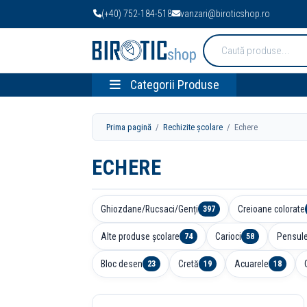
(+40) 752-184-518
vanzari@biroticshop.ro
Cauta
produse:
Categorii Produse
Prima pagină
/
Rechizite școlare
/ Echere
ECHERE
Ghiozdane/Rucsaci/Genți
Creioane colorate
397
Alte produse școlare
Carioci
Pensul
74
58
Bloc desen
Cretă
Acuarele
23
19
18