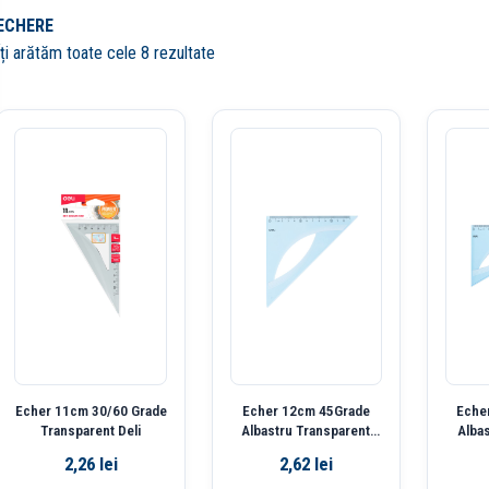
ECHERE
Îți arătăm toate cele 8 rezultate
Echer 11cm 30/60 Grade
Echer 12cm 45Grade
Eche
Transparent Deli
Albastru Transparent
Alba
Deli
2,26
lei
2,62
lei