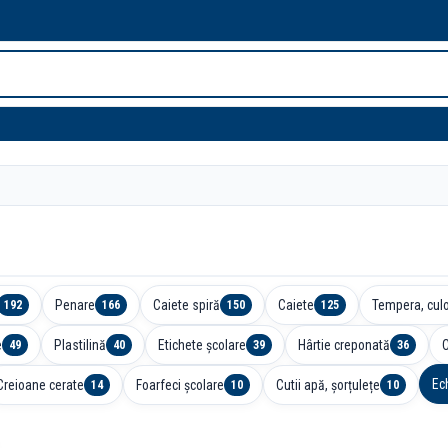
Penare
Caiete spiră
Caiete
Tempera, culo
192
166
150
125
e
Plastilină
Etichete școlare
Hârtie creponată
49
40
39
36
Ec
Creioane cerate
Foarfeci școlare
Cutii apă, șorțulețe
14
10
10