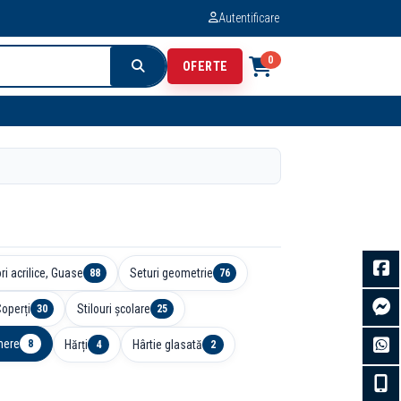
Autentificare
0
OFERTE
ri acrilice, Guase
Seturi geometrie
88
76
Coperți
Stilouri școlare
30
25
here
Hărți
Hârtie glasată
8
4
2