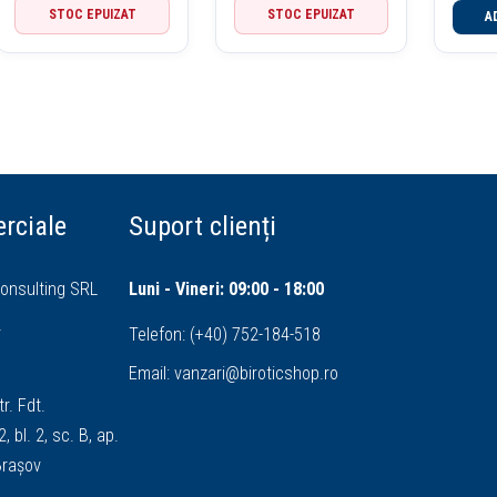
STOC EPUIZAT
STOC EPUIZAT
A
rciale
Suport clienți
onsulting SRL
Luni - Vineri: 09:00 - 18:00
4
Telefon:
(+40) 752-184-518
Email:
vanzari@biroticshop.ro
tr. Fdt.
, bl. 2, sc. B, ap.
 Brașov