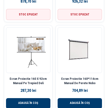
878,70
lei
926,32
lei
STOC EPUIZAT
STOC EPUIZAT
Ecran Proiectie 160 X 92cm
Ecran Proiectie 160*114cm
Manual Pe Trepied Deli
Manual De Perete Nobo
287,30
lei
704,89
lei
ADAUGĂ ÎN COȘ
ADAUGĂ ÎN COȘ