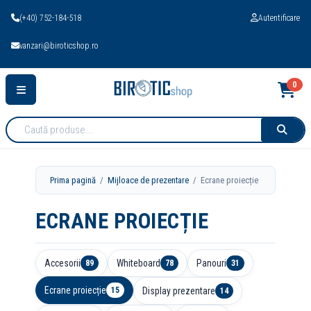
(+40) 752-184-518
Autentificare
vanzari@biroticshop.ro
0
Cauta
produse:
Prima pagină
/
Mijloace de prezentare
/ Ecrane proiecție
ECRANE PROIECȚIE
Accesorii
Whiteboard
Panouri
89
78
31
Ecrane proiecție
Display prezentare
15
14