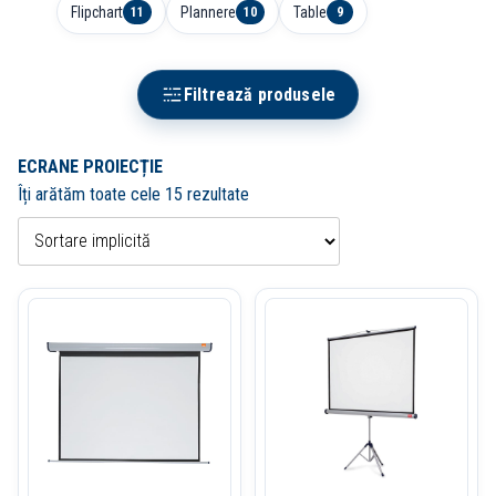
Flipchart
Plannere
Table
11
10
9
Filtrează produsele
ECRANE PROIECȚIE
Îți arătăm toate cele 15 rezultate