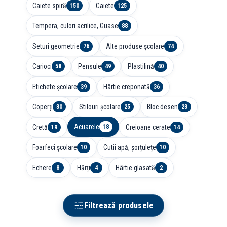
Caiete spiră
Caiete
150
125
Tempera, culori acrilice, Guase
88
Seturi geometrie
Alte produse școlare
76
74
Carioci
Pensule
Plastilină
58
49
40
Etichete școlare
Hârtie creponată
39
36
Coperți
Stilouri școlare
Bloc desen
30
25
23
Acuarele
Cretă
Creioane cerate
18
19
14
Foarfeci școlare
Cutii apă, șorțulețe
10
10
Echere
Hărți
Hârtie glasată
8
4
2
Filtrează produsele