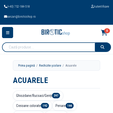
(+40) 752-184-518
Autentificare
vanzari@biroticshop.ro
0
Cauta
produse:
Prima pagină
/
Rechizite școlare
/ Acuarele
ACUARELE
Ghiozdane/Rucsaci/Genți
397
Creioane colorate
Penare
192
166