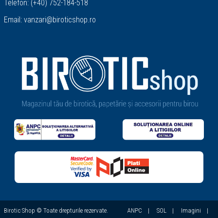
Telefon:
(+40) 752-184-518
Email:
vanzari@biroticshop.ro
Birotic Shop © Toate drepturile rezervate.
ANPC
|
SOL
|
Imagini
|