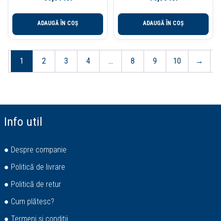
ADAUGĂ ÎN COȘ
ADAUGĂ ÎN COȘ
1
2
3
4
…
8
9
10
→
Info util
● Despre companie
● Politică de livrare
● Politică de retur
● Cum plătesc?
● Termeni și condiții