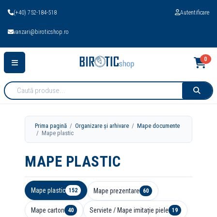
(+40) 752-184-518
Autentificare
vanzari@biroticshop.ro
0
Cauta
produse:
Prima pagină
/
Organizare și arhivare
/
Mape documente
/ Mape plastic
MAPE PLASTIC
Mape plastic
Mape prezentare
152
60
Mape carton
Serviete / Mape imitație piele
40
19