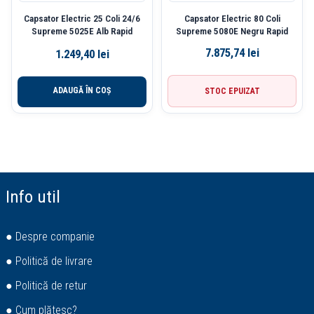
Capsator Electric 25 Coli 24/6
Capsator Electric 80 Coli
Supreme 5025E Alb Rapid
Supreme 5080E Negru Rapid
7.875,74
lei
1.249,40
lei
ADAUGĂ ÎN COȘ
STOC EPUIZAT
Info util
● Despre companie
● Politică de livrare
● Politică de retur
● Cum plătesc?