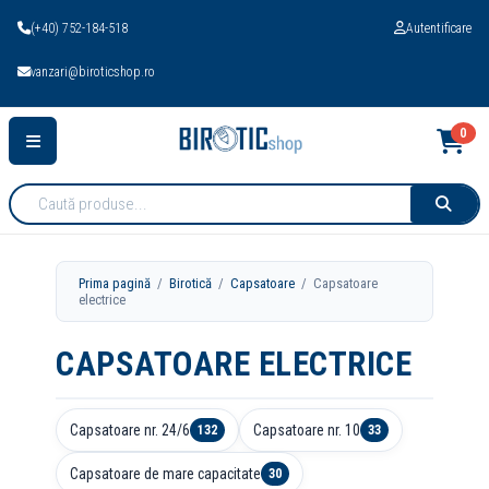
(+40) 752-184-518
Autentificare
vanzari@biroticshop.ro
0
Cauta
produse:
Prima pagină
/
Birotică
/
Capsatoare
/ Capsatoare
electrice
CAPSATOARE ELECTRICE
Capsatoare nr. 24/6
Capsatoare nr. 10
132
33
Capsatoare de mare capacitate
30