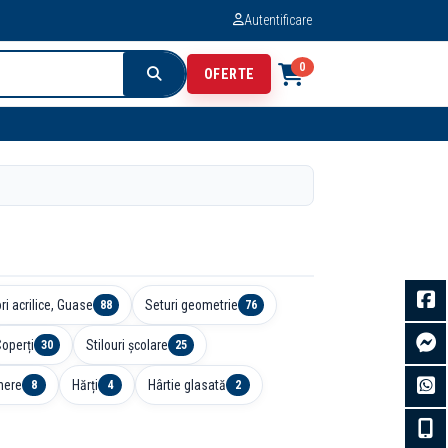
Autentificare
0
OFERTE
ri acrilice, Guase
Seturi geometrie
88
76
Coperți
Stilouri școlare
30
25
here
Hărți
Hârtie glasată
8
4
2