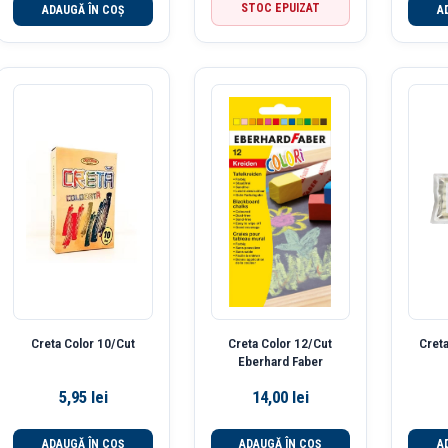
STOC EPUIZAT
ADAUGĂ ÎN COȘ
A
Creta Color 10/Cut
Creta Color 12/Cut
Creta
Eberhard Faber
5,95
lei
14,00
lei
ADAUGĂ ÎN COȘ
ADAUGĂ ÎN COȘ
A