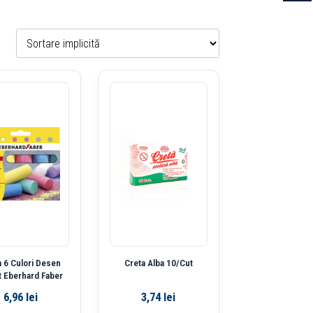
a 6 Culori Desen
Creta Alba 10/Cut
t Eberhard Faber
6,96
lei
3,74
lei