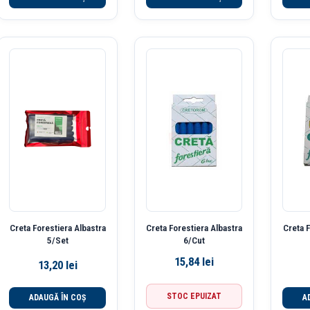
Creta Forestiera Albastra
Creta Forestiera Albastra
Creta 
5/Set
6/Cut
15,84
lei
13,20
lei
STOC EPUIZAT
ADAUGĂ ÎN COȘ
A