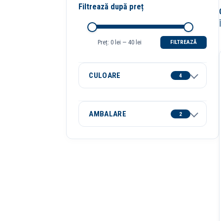
Filtrează după preț
Preț:
0 lei
—
40 lei
FILTREAZĂ
Preț
Preț
minim
maxim
CULOARE
4
AMBALARE
2