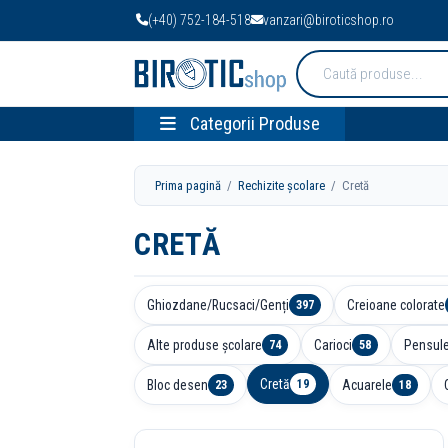
(+40) 752-184-518
vanzari@biroticshop.ro
Cauta
produse:
Categorii Produse
Prima pagină
/
Rechizite școlare
/ Cretă
CRETĂ
Ghiozdane/Rucsaci/Genți
Creioane colorate
397
Alte produse școlare
Carioci
Pensul
74
58
Cretă
Bloc desen
Acuarele
19
23
18