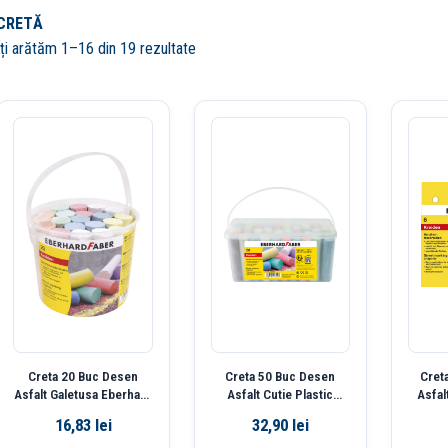
CRETĂ
Îți arătăm 1–16 din 19 rezultate
Creta 20 Buc Desen
Creta 50 Buc Desen
Cret
Asfalt Galetusa Eberhard
Asfalt Cutie Plastic
Asfal
Faber
Eberhard Faber
16,83
lei
32,90
lei