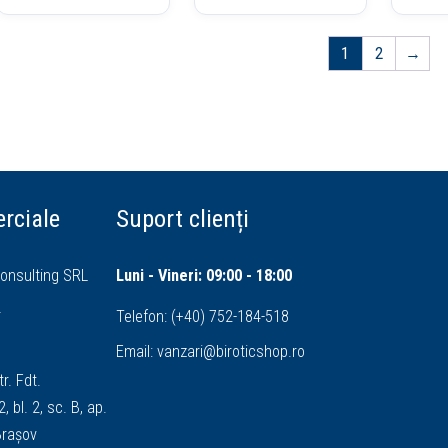
1
2
→
rciale
Suport clienți
onsulting SRL
Luni - Vineri: 09:00 - 18:00
4
Telefon:
(+40) 752-184-518
Email:
vanzari@biroticshop.ro
tr. Fdt.
, bl. 2, sc. B, ap.
 Brașov