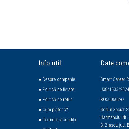
Info util
Date come
● Despre companie
Smart Career C
● Politică de livrare
J08/1533/202
● Politică de retur
RO50060297
● Cum plătesc?
Sediul Social: S
Harmanului Nr. 2
● Termeni și condiții
3, Brașov, jud.