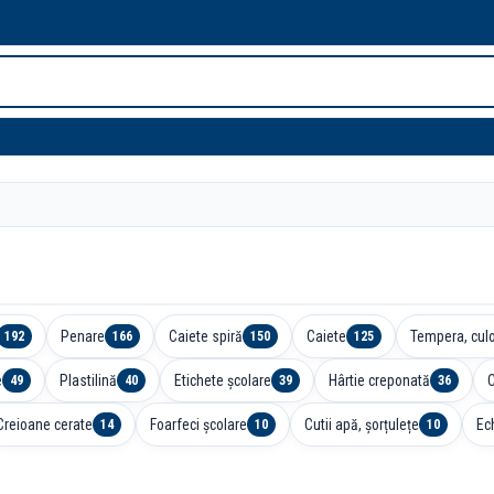
Penare
Caiete spiră
Caiete
Tempera, culo
192
166
150
125
e
Plastilină
Etichete școlare
Hârtie creponată
49
40
39
36
Creioane cerate
Foarfeci școlare
Cutii apă, șorțulețe
Ec
14
10
10