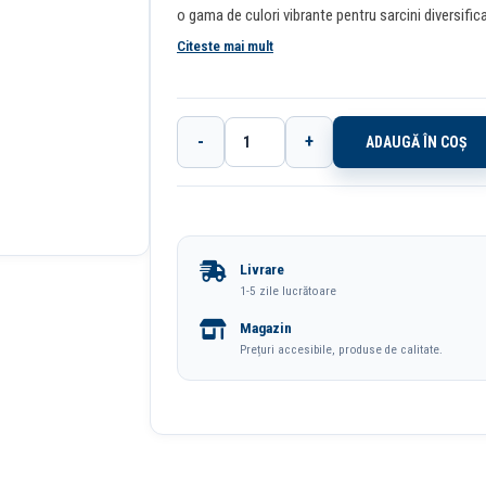
o gama de culori vibrante pentru sarcini diversific
Citeste mai mult
-
+
ADAUGĂ ÎN COȘ
Cantitate
Pix
Cu
Gel
Livrare
Cu
1-5 zile lucrătoare
Mecanism
Magazin
0.5mm
Prețuri accesibile, produse de calitate.
Albastru
Deschis
Deli