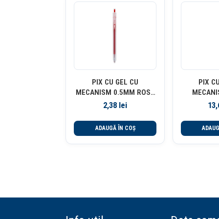
PIX CU GEL CU
PIX C
MECANISM 0.5MM ROSU
MECANI
DELIGHT DELI
ALBASTRU 
2,38
lei
13
ALBAS
ADAUGĂ ÎN COȘ
ADAUG