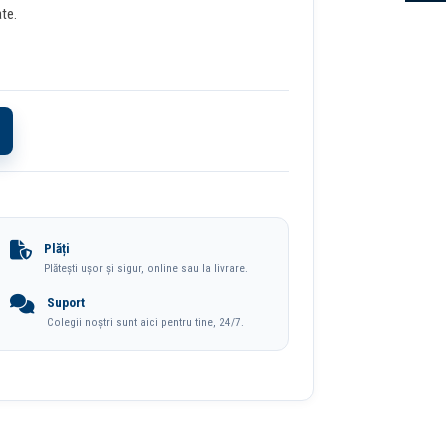
ate.
Plăți
Plătești ușor și sigur, online sau la livrare.
Suport
Colegii noștri sunt aici pentru tine, 24/7.