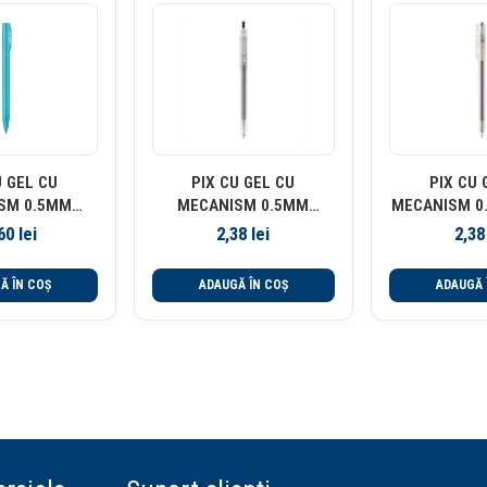
U GEL CU
PIX CU GEL CU
PIX CU 
SM 0.5MM
MECANISM 0.5MM
MECANISM 0
NUSIGN CORP
NEGRU DELIGHT DELI
DE
,60
lei
2,38
lei
2,3
TRU DELI
Ă ÎN COȘ
ADAUGĂ ÎN COȘ
ADAUGĂ 