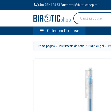
(+40) 752-184-518
vanzari@biroticshop.ro
Cauta
produse:
Categorii Produse
Prima pagină
/
Instrumente de scris
/
Pixuri cu gel
/ Pix