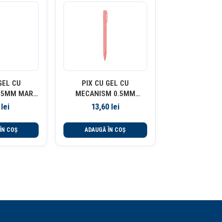
GEL CU
PIX CU GEL CU
.5MM MARO
MECANISM 0.5MM
LI
ALBASTRU NUSIGN CORP
8
lei
13,60
lei
ROZ DELI
ÎN COȘ
ADAUGĂ ÎN COȘ