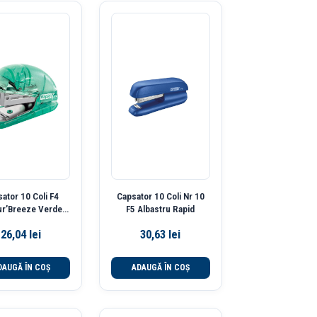
ator 10 Coli F4
Capsator 10 Coli Nr 10
ur’Breeze Verde
F5 Albastru Rapid
Rapid
26,04
lei
30,63
lei
DAUGĂ ÎN COȘ
ADAUGĂ ÎN COȘ