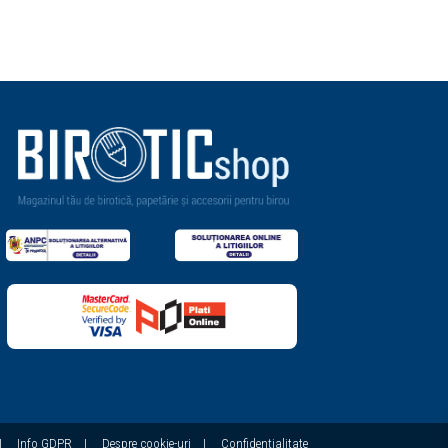
|
Info GDPR
|
Despre cookie-uri
|
Confidențialitate