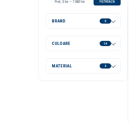
Preț:
0 lei
—
7.880 lei
FILTREAZĂ
Preț
Preț
minim
maxim
BRAND
5
CULOARE
14
MATERIAL
3