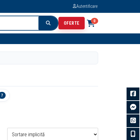
Autentificare
0
OFERTE
7