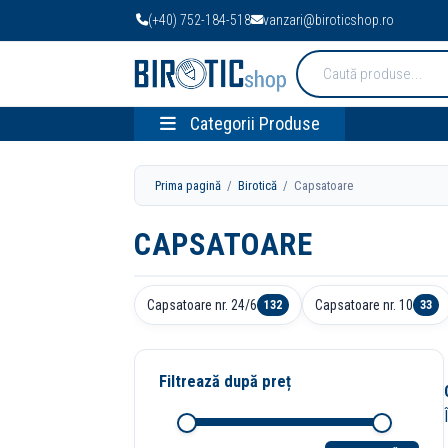
(+40) 752-184-518
vanzari@biroticshop.ro
Cauta
produse:
Categorii Produse
Prima pagină
/
Birotică
/ Capsatoare
CAPSATOARE
Capsatoare nr. 24/6
Capsatoare nr. 10
132
33
Filtrează după preț