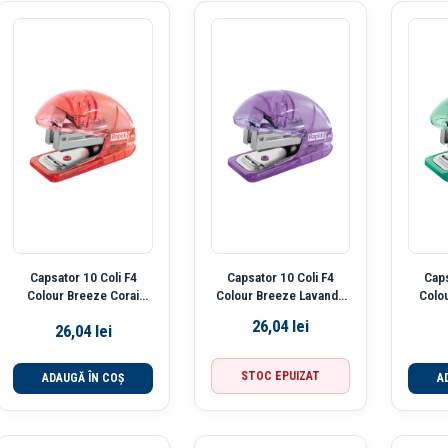
Capsator 10 Coli F4
Capsator 10 Coli F4
Caps
Colour Breeze Corai
Colour Breeze Lavanda
Colo
Rapid
Rapid
26,04
lei
26,04
lei
STOC EPUIZAT
ADAUGĂ ÎN COȘ
A