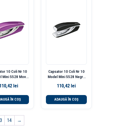
tor 10 Coli Nr 10
Capsator 10 Coli Nr 10
l Mini 5528 Mov
Model Mini 5528 Negru
Wow Leitz
Wow Leitz
110,42
lei
110,42
lei
DAUGĂ ÎN COȘ
ADAUGĂ ÎN COȘ
3
14
→