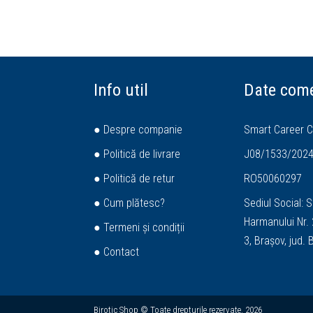
Info util
Date come
● Despre companie
Smart Career C
● Politică de livrare
J08/1533/202
● Politică de retur
RO50060297
● Cum plătesc?
Sediul Social: S
Harmanului Nr. 2
● Termeni și condiții
3, Brașov, jud.
● Contact
Birotic Shop © Toate drepturile rezervate. 2026