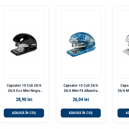
Capsator 10 Coli 24/6
Capsator 10 Coli 24/6
Capsa
26/6 Eco Mini Negru
26/6 Mini F4 Albastru
26/6 M
Rapid
Translucid Rapid
28,90
lei
26,04
lei
ADAUGĂ ÎN COȘ
ADAUGĂ ÎN COȘ
A