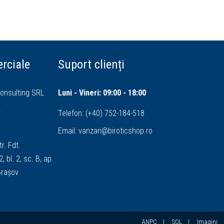
rciale
Suport clienți
onsulting SRL
Luni - Vineri: 09:00 - 18:00
4
Telefon:
(+40) 752-184-518
Email:
vanzari@biroticshop.ro
tr. Fdt.
, bl. 2, sc. B, ap.
 Brașov
ANPC
|
SOL
|
Imagini