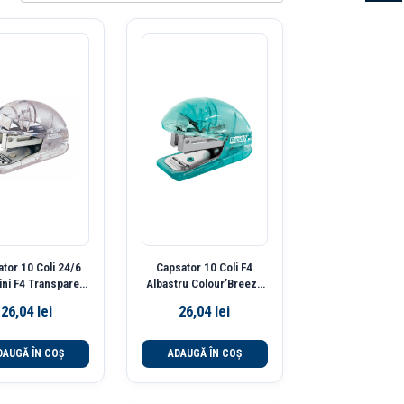
tor 10 Coli 24/6
Capsator 10 Coli F4
ini F4 Transparent
Albastru Colour’Breeze
Rapid
Rapid
26,04
lei
26,04
lei
DAUGĂ ÎN COȘ
ADAUGĂ ÎN COȘ