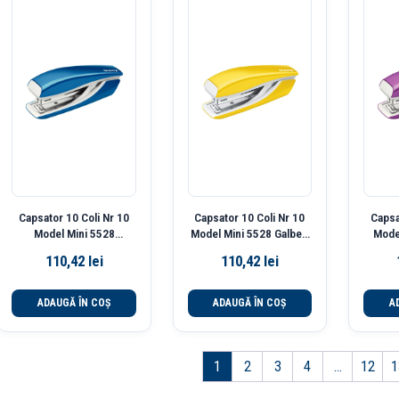
Capsator 10 Coli Nr 10
Capsator 10 Coli Nr 10
Capsa
Model Mini 5528
Model Mini 5528 Galben
Mode
Albastru Wow Leitz
Wow Leitz
110,42
lei
110,42
lei
ADAUGĂ ÎN COȘ
ADAUGĂ ÎN COȘ
A
1
2
3
4
…
12
1