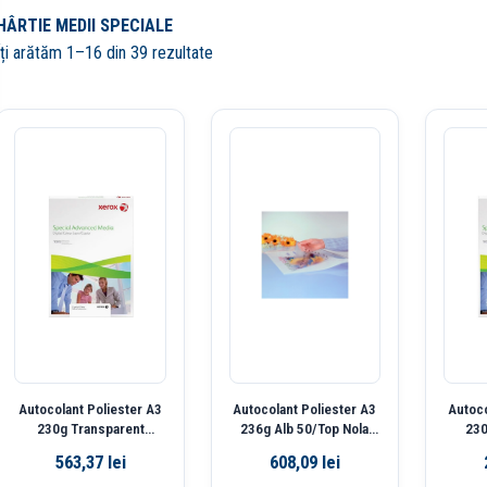
HÂRTIE MEDII SPECIALE
Îți arătăm 1–16 din 39 rezultate
Autocolant Poliester A3
Autocolant Poliester A3
Autoco
230g Transparent
236g Alb 50/Top Nola
230
50/Top Alberta Xerox
Xerox
50/T
563,37
lei
608,09
lei