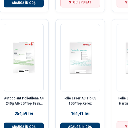
STOC EPUIZAT
S
ADAUGĂ ÎN COȘ
Autocolant Polietilena A4
Folie Laser A3 Tip C3
Folie 
240g Alb 50/Top Teslin
100/Top Xerox
Harti
Xerox
254,59
lei
161,41
lei
S
ADAUGĂ ÎN COȘ
ADAUGĂ ÎN COȘ