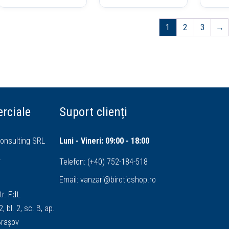
1
2
3
→
rciale
Suport clienți
onsulting SRL
Luni - Vineri: 09:00 - 18:00
4
Telefon:
(+40) 752-184-518
Email:
vanzari@biroticshop.ro
tr. Fdt.
, bl. 2, sc. B, ap.
 Brașov