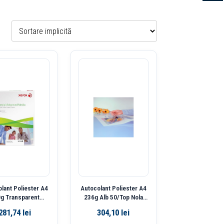
lant Poliester A4
Autocolant Poliester A4
g Transparent
236g Alb 50/Top Nola
op Alberta Xerox
Xerox
281,74
lei
304,10
lei