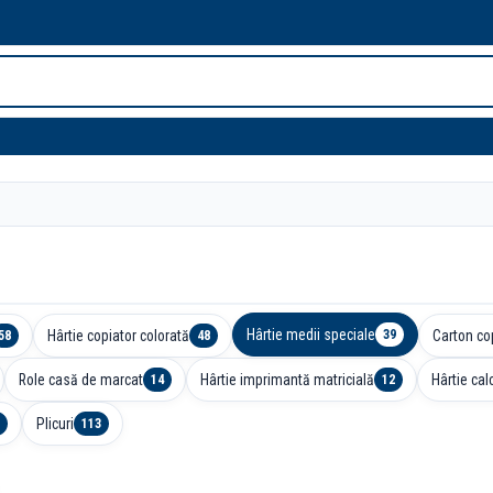
E
Hârtie medii speciale
Hârtie copiator colorată
Carton co
39
58
48
Role casă de marcat
Hârtie imprimantă matricială
Hârtie cal
14
12
Plicuri
113