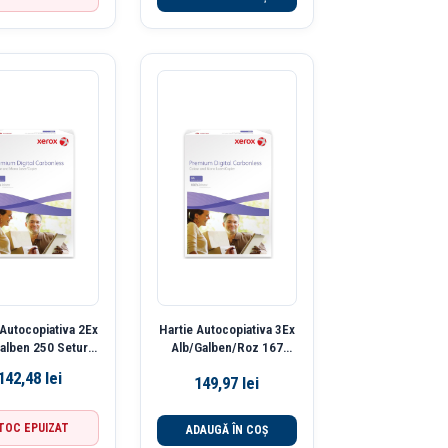
 Autocopiativa 2Ex
Hartie Autocopiativa 3Ex
alben 250 Seturi
Alb/Galben/Roz 167
Xerox
Seturi Xerox
142,48
lei
149,97
lei
TOC EPUIZAT
ADAUGĂ ÎN COȘ