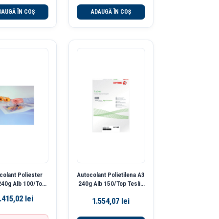
DAUGĂ ÎN COȘ
ADAUGĂ ÎN COȘ
colant Poliester
Autocolant Polietilena A3
240g Alb 100/Top
240g Alb 150/Top Teslin
Teslin Xerox
Xerox
.415,02
lei
1.554,07
lei