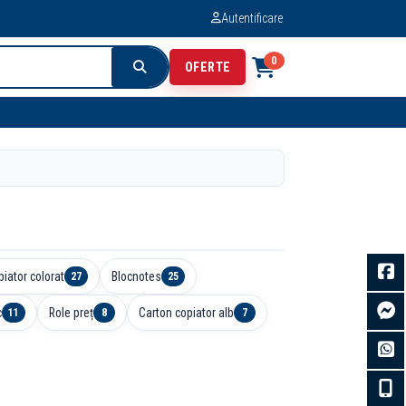
Autentificare
0
OFERTE
piator colorat
Blocnotes
27
25
c
Role preț
Carton copiator alb
11
8
7