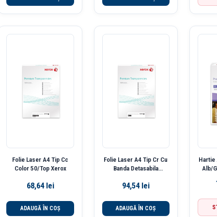
Folie Laser A4 Tip Cc
Folie Laser A4 Tip Cr Cu
Hartie
Color 50/Top Xerox
Banda Detasabila
Alb/G
100/Top Xerox
68,64
lei
94,54
lei
S
ADAUGĂ ÎN COȘ
ADAUGĂ ÎN COȘ