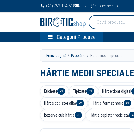
(+40) 752-184-518
vanzari@biroticshop.ro
Cauta
produse:
Categorii Produse
Prima pagină
/
Papetărie
/ Hârtie medii speciale
HÂRTIE MEDII SPECIAL
Etichete
Tipizate
Hârtie tipar digital
91
61
Hârtie copiator albă
Hârtie format mare
22
21
Rezerve cub hârtie
Hârtie copiator reciclată
5
4