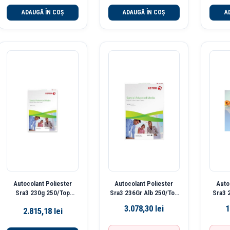
ADAUGĂ ÎN COȘ
ADAUGĂ ÎN COȘ
A
Autocolant Poliester
Autocolant Poliester
Auto
Sra3 230g 250/Top
Sra3 236Gr Alb 250/Top
Sra3 
Transparent Alberta
Nola Xerox
3.078,30
lei
1
2.815,18
lei
Xerox