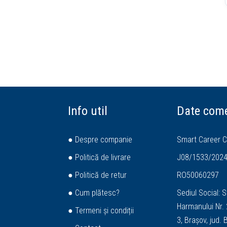
Info util
Date come
● Despre companie
Smart Career C
● Politică de livrare
J08/1533/202
● Politică de retur
RO50060297
● Cum plătesc?
Sediul Social: S
Harmanului Nr. 2
● Termeni și condiții
3, Brașov, jud.