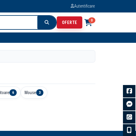
Autentificare
0
OFERTE
itoare
Mouse
6
3