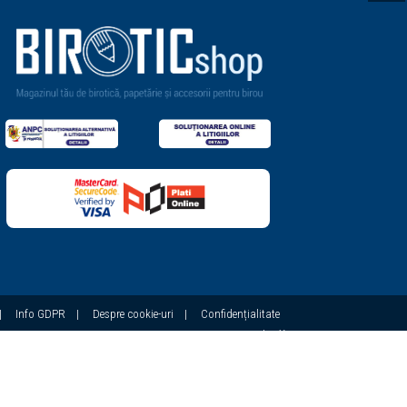
|
Info GDPR
|
Despre cookie-uri
|
Confidențialitate
|
X