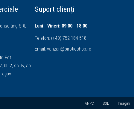
rciale
Suport clienți
onsulting SRL
Luni - Vineri: 09:00 - 18:00
4
Telefon:
(+40) 752-184-518
Email:
vanzari@biroticshop.ro
tr. Fdt.
, bl. 2, sc. B, ap.
 Brașov
ANPC
|
SOL
|
Imagini