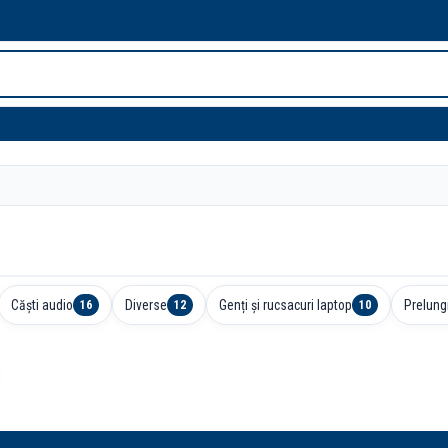
Căști audio
Diverse
Genți și rucsacuri laptop
Prelung
16
12
10