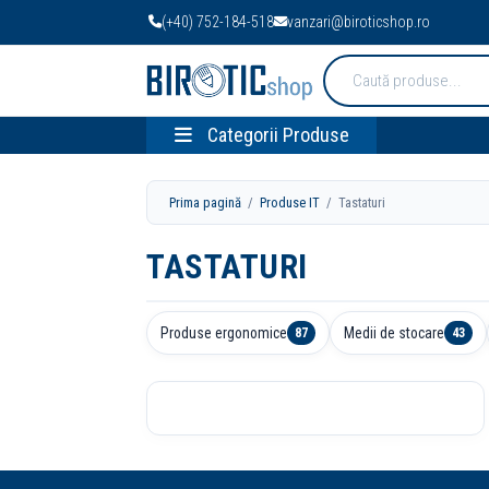
(+40) 752-184-518
vanzari@biroticshop.ro
Cauta
produse:
Categorii Produse
Prima pagină
/
Produse IT
/ Tastaturi
TASTATURI
Produse ergonomice
Medii de stocare
87
43