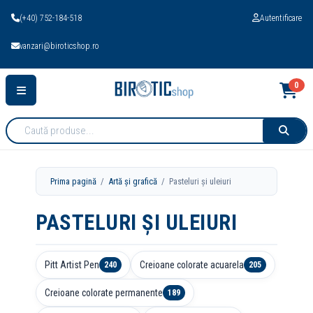
(+40) 752-184-518
Autentificare
vanzari@biroticshop.ro
0
Cauta
produse:
Prima pagină
/
Artă și grafică
/ Pasteluri și uleiuri
PASTELURI ȘI ULEIURI
Pitt Artist Pen
Creioane colorate acuarela
240
205
Creioane colorate permanente
189