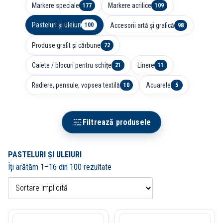
Markere speciale
Markere acrilice
177
109
Pasteluri și uleiuri
Accesorii artă și grafică
100
98
Produse grafit și cărbune
72
Caiete / blocuri pentru schițe
Linere
21
11
Radiere, pensule, vopsea textilă
Acuarele
10
5
Filtrează produsele
PASTELURI ȘI ULEIURI
Îți arătăm 1–16 din 100 rezultate