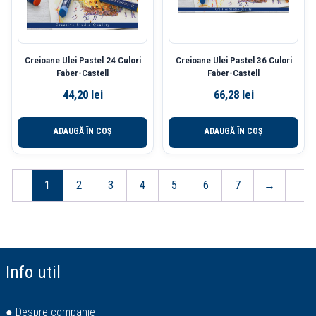
Creioane Ulei Pastel 24 Culori
Creioane Ulei Pastel 36 Culori
Faber-Castell
Faber-Castell
44,20
lei
66,28
lei
ADAUGĂ ÎN COȘ
ADAUGĂ ÎN COȘ
1
2
3
4
5
6
7
→
Info util
● Despre companie