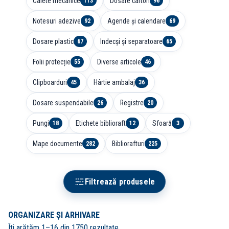
Caiete mecanice
Dosare carton
113
96
Notesuri adezive
Agende și calendare
92
69
Dosare plastic
Indecși și separatoare
67
65
Folii protecție
Diverse articole
55
46
Clipboarduri
Hârtie ambalaj
45
36
Dosare suspendabile
Registre
26
20
Pungi
Etichete biblioraft
Sfoară
18
12
3
Mape documente
Bibliorafturi
282
225
Filtrează produsele
ORGANIZARE ȘI ARHIVARE
Îți arătăm 1–16 din 1750 rezultate