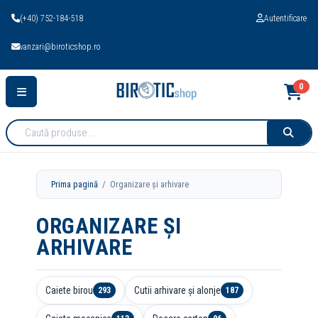
(+40) 752-184-518
Autentificare
vanzari@biroticshop.ro
0
Cauta
produse:
Prima pagină
/ Organizare și arhivare
ORGANIZARE ȘI
ARHIVARE
Caiete birou
Cutii arhivare și alonje
293
187