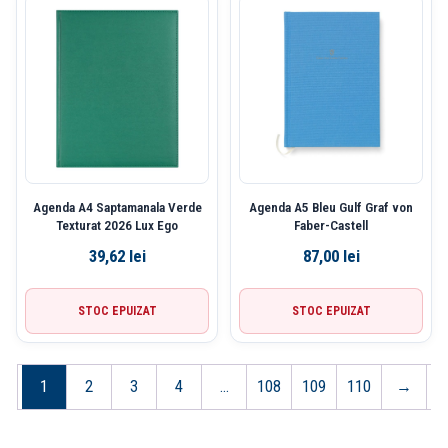
Agenda A4 Saptamanala Verde
Agenda A5 Bleu Gulf Graf von
Texturat 2026 Lux Ego
Faber-Castell
39,62
lei
87,00
lei
STOC EPUIZAT
STOC EPUIZAT
1
2
3
4
…
108
109
110
→