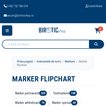
(+40) 752-184-518
Autentificare
vanzari@biroticshop.ro
0
Cauta
produse:
Prima pagină
/
Instrumente de scris
/
Markere
/ Marker
flipchart
MARKER FLIPCHART
Marker permanent
Textmarkere
220
108
Marker whiteboard
Marker special
74
63