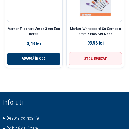
Marker Flipchart Verde 3mm Eco
Marker Whiteboard Cu Cerneala
Kores
3mm 6 Buc/Set Nobo
93,56
lei
3,43
lei
ADAUGĂ ÎN COȘ
STOC EPUIZAT
Info util
● Despre companie
● Politică de livrare