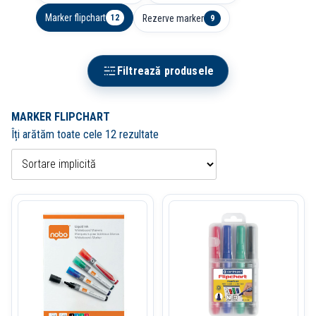
Marker flipchart
Rezerve marker
12
9
Filtrează produsele
MARKER FLIPCHART
Îți arătăm toate cele 12 rezultate