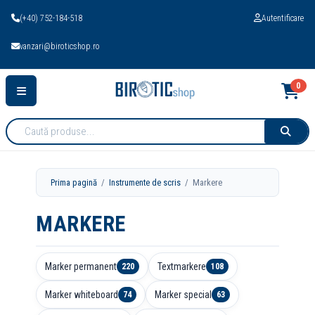
(+40) 752-184-518
Autentificare
vanzari@biroticshop.ro
0
Cauta
produse:
Prima pagină
/
Instrumente de scris
/ Markere
MARKERE
Marker permanent
Textmarkere
220
108
Marker whiteboard
Marker special
74
63