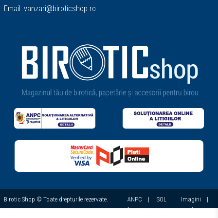
Email:
vanzari@biroticshop.ro
Birotic Shop © Toate drepturile rezervate.
ANPC
|
SOL
|
Imagini
|
2026
Info GDPR
|
Despre cookie-uri
|