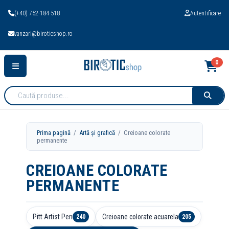
(+40) 752-184-518
Autentificare
vanzari@biroticshop.ro
0
Cauta
produse:
Prima pagină
/
Artă și grafică
/ Creioane colorate
permanente
CREIOANE COLORATE
PERMANENTE
Pitt Artist Pen
Creioane colorate acuarela
240
205