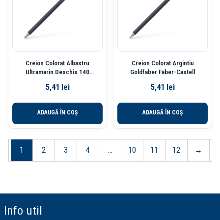
Creion Colorat Albastru
Creion Colorat Argintiu
Ultramarin Deschis 140
Goldfaber Faber-Castell
Goldfaber Faber-C
5,41
lei
5,41
lei
ADAUGĂ ÎN COȘ
ADAUGĂ ÎN COȘ
1
2
3
4
…
10
11
12
→
Info util