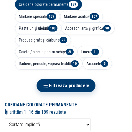
Creioane colorate permanente
189
Markere speciale
Markere acrilice
177
107
Pasteluri și uleiuri
Accesorii artă și grafică
100
98
Produse grafit și cărbune
72
Caiete / blocuri pentru schițe
Linere
21
11
Radiere, pensule, vopsea textilă
Acuarele
10
5
Filtrează produsele
CREIOANE COLORATE PERMANENTE
Îți arătăm 1–16 din 189 rezultate