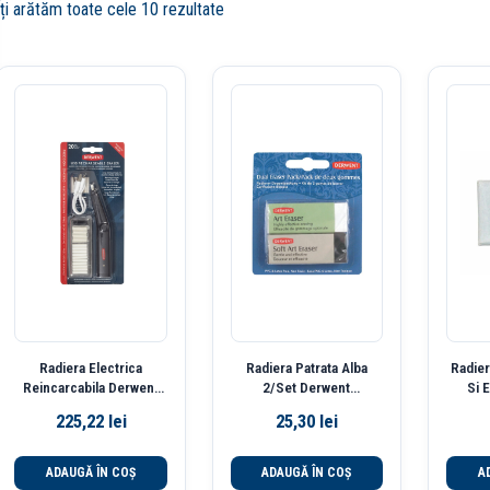
Îți arătăm toate cele 10 rezultate
Radiera Electrica
Radiera Patrata Alba
Radier
Reincarcabila Derwent
2/Set Derwent
Si 
Professional
Professional
Derwe
225,22
lei
25,30
lei
ADAUGĂ ÎN COȘ
ADAUGĂ ÎN COȘ
A