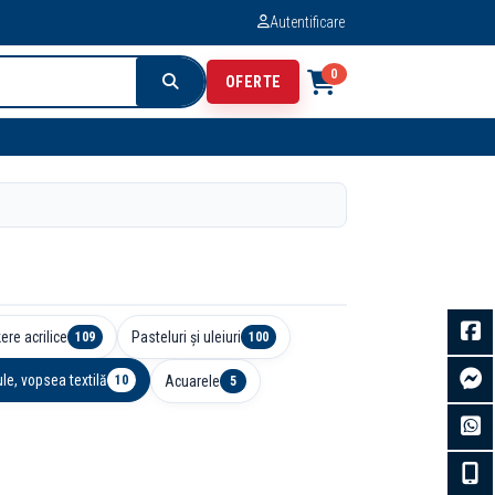
Autentificare
0
OFERTE
ere acrilice
Pasteluri și uleiuri
109
100
le, vopsea textilă
Acuarele
10
5