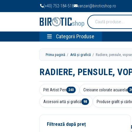
(+40) 752-184-518
vanzari@biroticshop.ro
Cauta
produse:
Categorii Produse
Prima pagină
/
Artă și grafică
/ Radiere, pensule, vopsea
RADIERE, PENSULE, VO
Pitt Artist Pen
Creioane colorate acuarela
240
2
Accesorii artă și grafică
Produse grafit și căr
98
Filtrează după preț