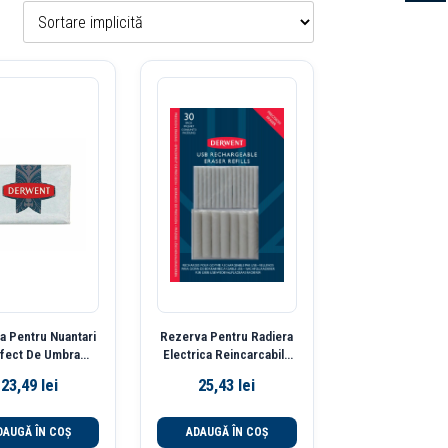
a Pentru Nuantari
Rezerva Pentru Radiera
Efect De Umbra
Electrica Reincarcabila
nt Professional
30/Set Derwent
23,49
lei
25,43
lei
DAUGĂ ÎN COȘ
ADAUGĂ ÎN COȘ