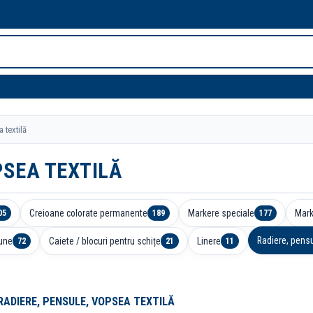
 textilă
PSEA TEXTILĂ
Creioane colorate permanente
Markere speciale
Mark
05
189
177
Radiere, pensu
bune
Caiete / blocuri pentru schițe
Linere
72
21
11
RADIERE, PENSULE, VOPSEA TEXTILĂ