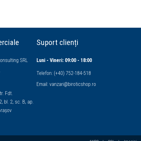
rciale
Suport clienți
onsulting SRL
Luni - Vineri: 09:00 - 18:00
4
Telefon:
(+40) 752-184-518
Email:
vanzari@biroticshop.ro
tr. Fdt.
, bl. 2, sc. B, ap.
 Brașov