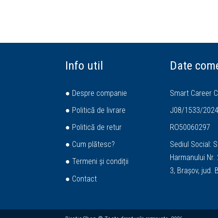
Info util
Date come
● Despre companie
Smart Career C
● Politică de livrare
J08/1533/202
● Politică de retur
RO50060297
● Cum plătesc?
Sediul Social: S
Harmanului Nr. 2
● Termeni și condiții
3, Brașov, jud.
● Contact