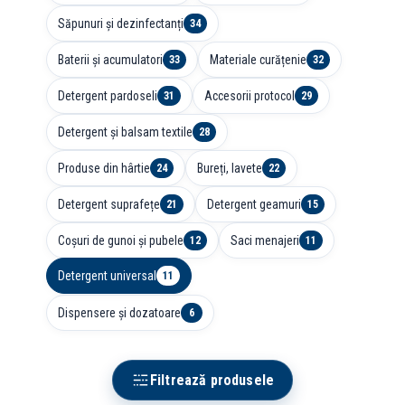
Săpunuri și dezinfectanți
34
Baterii și acumulatori
Materiale curățenie
33
32
Detergent pardoseli
Accesorii protocol
31
29
Detergent și balsam textile
28
Produse din hârtie
Bureți, lavete
24
22
Detergent suprafețe
Detergent geamuri
21
15
Coșuri de gunoi și pubele
Saci menajeri
12
11
Detergent universal
11
Dispensere și dozatoare
6
Filtrează produsele