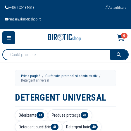
(+40) 752-184-518
Autentificare
vanzari@biroticshop.ro
0
Cauta
produse:
Prima pagină
/
Curățenie, protocol și administrativ
/
Detergent universal
DETERGENT UNIVERSAL
Odorizante
Produse protecție
44
41
Detergent bucătărie
Detergent baie
41
40