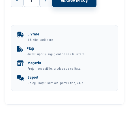
-
+
ADAUGĂ ÎN COȘ
Cantitate
Agenda
A4
Saptamanala
Livrare
Albastru
1-5 zile lucrătoare
Petrol
Plăți
Plătești ușor și sigur, online sau la livrare.
2026
Magazin
Lux
Prețuri accesibile, produse de calitate.
Ego
Suport
Colegii noștri sunt aici pentru tine, 24/7.