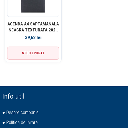
AGENDA A4 SAPTAMANALA
NEAGRA TEXTURATA 2026
LUX EGO
39,62
lei
STOC EPUIZAT
Info util
● Despre companie
● Politică de livrare