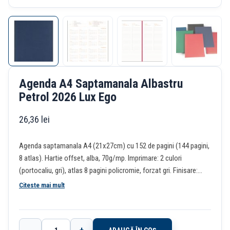
Agenda A4 Saptamanala Albastru
Petrol 2026 Lux Ego
26,36
lei
Agenda saptamanala A4 (21x27cm) cu 152 de pagini (144 pagini,
8 atlas). Hartie offset, alba, 70g/mp. Imprimare: 2 culori
(portocaliu, gri), atlas 8 pagini policromie, forzat gri. Finisare:
cusuta, legata. Coperti buretate, coperta 1 cusuta, colturi
Citeste mai mult
perforate, semn de carte rosu, banda capital alba. Personalizare
coperta: folio sau timbru sec. Personalizare interior: 2-4 pagini
cretata mata alba 130 g/mp.