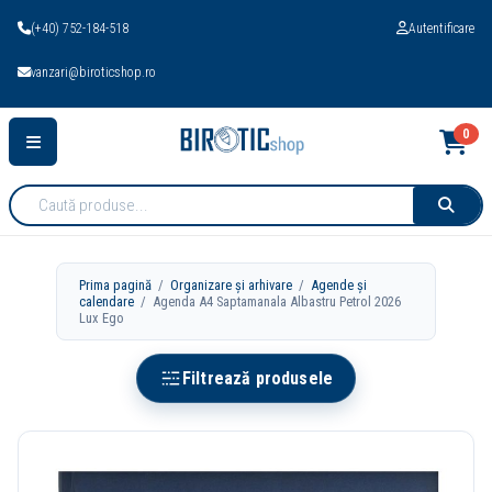
(+40) 752-184-518
Autentificare
vanzari@biroticshop.ro
0
Cauta
produse:
Prima pagină
/
Organizare și arhivare
/
Agende și
calendare
/ Agenda A4 Saptamanala Albastru Petrol 2026
Lux Ego
Filtrează produsele