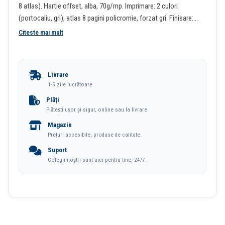
8 atlas). Hartie offset, alba, 70g/mp. Imprimare: 2 culori
(portocaliu, gri), atlas 8 pagini policromie, forzat gri. Finisare:
cusuta, legata. Coperti buretate, coperta 1 cusuta, colturi
Citeste mai mult
perforate, semn de carte rosu, banda capital alba. Personalizare
coperta: folio sau timbru sec. Personalizare interior: 2-4 pagini
cretata mata alba 130 g/mp.
Livrare
1-5 zile lucrătoare
Plăți
Plătești ușor și sigur, online sau la livrare.
Magazin
Prețuri accesibile, produse de calitate.
Suport
Colegii noștri sunt aici pentru tine, 24/7.