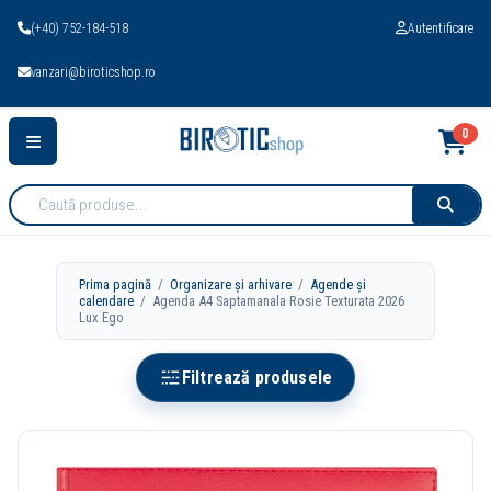
(+40) 752-184-518
Autentificare
vanzari@biroticshop.ro
0
Cauta
produse:
Prima pagină
/
Organizare și arhivare
/
Agende și
calendare
/ Agenda A4 Saptamanala Rosie Texturata 2026
Lux Ego
Filtrează produsele