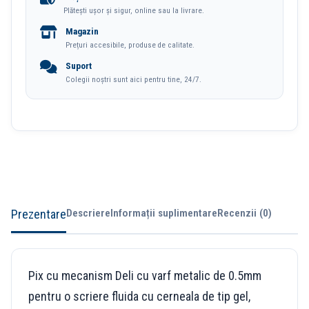
Plătești ușor și sigur, online sau la livrare.
0.5mm
Magazin
Roz-
Prețuri accesibile, produse de calitate.
Rosu
Suport
Deli
Colegii noștri sunt aici pentru tine, 24/7.
Prezentare
Descriere
Informații suplimentare
Recenzii (0)
Pix cu mecanism Deli cu varf metalic de 0.5mm
pentru o scriere fluida cu cerneala de tip gel,