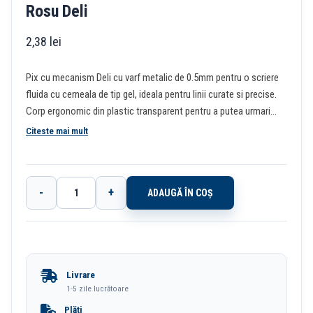
Rosu Deli
2,38
lei
Pix cu mecanism Deli cu varf metalic de 0.5mm pentru o scriere
fluida cu cerneala de tip gel, ideala pentru linii curate si precise.
Corp ergonomic din plastic transparent pentru a putea urmari
nivelul de cerneala. Scrierea colorata ofera o gama de culori
Citeste mai mult
vibrante pentru sarcini diversificate.
-
+
ADAUGĂ ÎN COȘ
Cantitate
Pix
Cu
Gel
Livrare
Cu
1-5 zile lucrătoare
Mecanism
Plăți