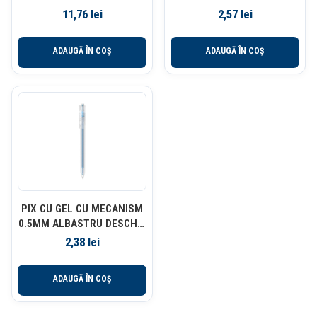
QUICK-DRY BIC
11,76
lei
2,57
lei
ADAUGĂ ÎN COȘ
ADAUGĂ ÎN COȘ
PIX CU GEL CU MECANISM
0.5MM ALBASTRU DESCHIS
DELI
2,38
lei
ADAUGĂ ÎN COȘ