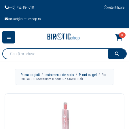
(+40) 752-184-518
Autentificare
vanzari@biroticshop.ro
0
Cauta
produse:
Prima pagină
/
Instrumente de scris
/
Pixuri cu gel
/ Pix
Cu Gel Cu Mecanism 0.5mm Roz-Rosu Deli