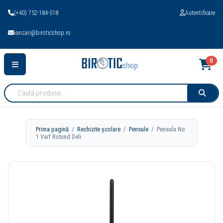
(+40) 752-184-518
Autentificare
vanzari@biroticshop.ro
0
Cauta
produse:
Prima pagină
/
Rechizite școlare
/
Pensule
/ Pensula No
1 Varf Rotund Deli