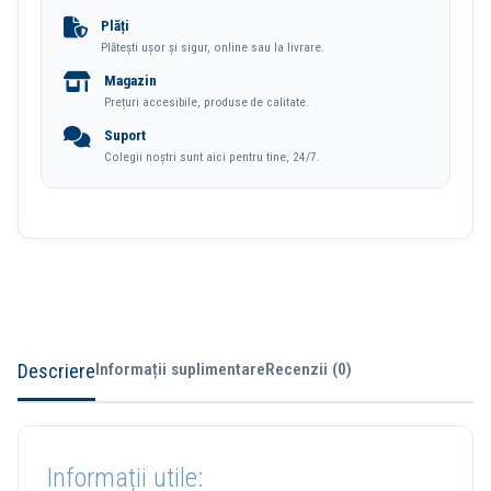
Rotund
Plăți
Plătești ușor și sigur, online sau la livrare.
Deli
Magazin
Prețuri accesibile, produse de calitate.
Suport
Colegii noștri sunt aici pentru tine, 24/7.
Descriere
Informații suplimentare
Recenzii (0)
Informații utile: