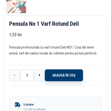
Pensula No 1 Varf Rotund Deli
1,53
lei
Pensula profesionala cu varf rotund Deli NO1. Corp din lemn
neted, varf din nailon moale de calitate pentru picturi perfecte.
-
+
ADAUGĂ ÎN COȘ
Cantitate
Pensula
No
1
Livrare
Varf
1-5 zile lucrătoare