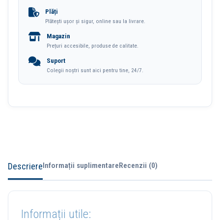
Tesit
Plăți
Plătești ușor și sigur, online sau la livrare.
Deli
Magazin
Prețuri accesibile, produse de calitate.
Suport
Colegii noștri sunt aici pentru tine, 24/7.
Descriere
Informații suplimentare
Recenzii (0)
Informații utile: