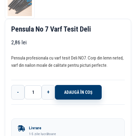
Pensula No 7 Varf Tesit Deli
2,86
lei
Pensula profesionala cu varf tesit Deli NO7. Corp din lemn neted,
varf din nailon moale de calitate pentru picturi perfecte.
-
+
ADAUGĂ ÎN COȘ
Cantitate
Pensula
No
7
Livrare
Varf
1-5 zile lucrătoare