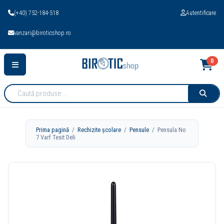
(+40) 752-184-518
Autentificare
vanzari@biroticshop.ro
0
Cauta
produse:
Prima pagină
/
Rechizite școlare
/
Pensule
/ Pensula No
7 Varf Tesit Deli