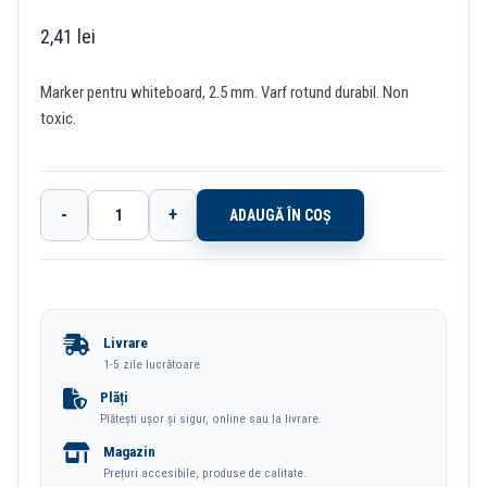
2,41
lei
Marker pentru whiteboard, 2.5 mm. Varf rotund durabil. Non
toxic.
-
+
ADAUGĂ ÎN COȘ
Cantitate
Marker
Whiteboard
Rosu
Livrare
2.5mm
1-5 zile lucrătoare
Deli
Plăți
Plătești ușor și sigur, online sau la livrare.
Magazin
Prețuri accesibile, produse de calitate.