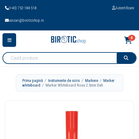
(+40) 752-184-518
Autentificare
vanzari@biroticshop.ro
0
Cauta
produse:
Prima pagină
/
Instrumente de scris
/
Markere
/
Marker
whiteboard
/ Marker Whiteboard Rosu 2.5mm Deli