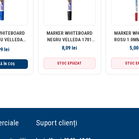
WHITEBOARD
MARKER WHITEBOARD
MARKER WH
U VELLEDA
NEGRU VELLEDA 1701
ROSU 1.0M
1 BIC
BIC
1721
8,09
lei
5,0
09
lei
STOC EPUIZAT
STOC E
Ă ÎN COȘ
rciale
Suport clienți