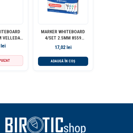
ITEBOARD
MARKER WHITEBOARD
M VELLEDA
4/SET 2.5MM 8559
 BIC
CENTROPEN
0
lei
17,02
lei
PUIZAT
ADAUGĂ ÎN COȘ