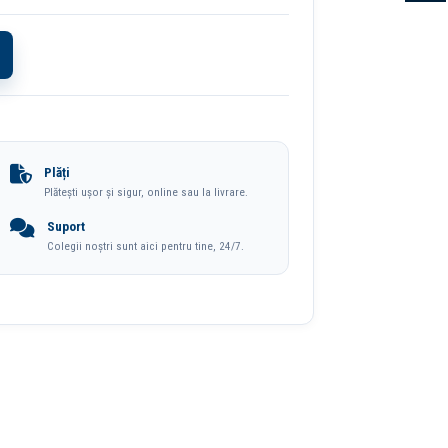
Plăți
Plătești ușor și sigur, online sau la livrare.
Suport
Colegii noștri sunt aici pentru tine, 24/7.