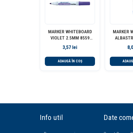
MARKER WHITEBOARD
MARKER 
VIOLET 2.5MM 8559
ALBASTR
CENTROPEN
170
3,57
lei
8,
ADAUGĂ ÎN COȘ
ADAUG
Info util
Date come