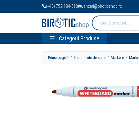
(+40) 752-184-518
vanzari@biroticshop.ro
Cauta
produse:
Categorii Produse
Prima pagină
/
Instrumente de scris
/
Markere
/
Marke