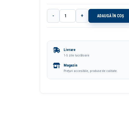
-
+
ADAUGĂ ÎN COȘ
Cantitate
Marker
Whiteboard
Rosu
Livrare
2.5mm
1-5 zile lucrătoare
8559
Magazin
Centropen
Prețuri accesibile, produse de calitate.