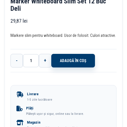
Marker Whiteboard Slim Set 12 Buc
Deli
29,87
lei
Markere slim pentru whiteboard. Usor de folosit. Culori atractive.
-
+
ADAUGĂ ÎN COȘ
Cantitate
Marker
Whiteboard
Slim
Livrare
Set
1-5 zile lucrătoare
12
Plăți
Plătești ușor și sigur, online sau la livrare.
Buc
Magazin
Deli