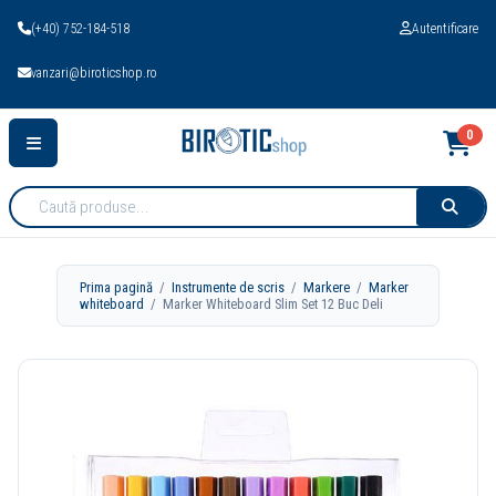
(+40) 752-184-518
Autentificare
vanzari@biroticshop.ro
0
Cauta
produse:
Prima pagină
/
Instrumente de scris
/
Markere
/
Marker
whiteboard
/ Marker Whiteboard Slim Set 12 Buc Deli