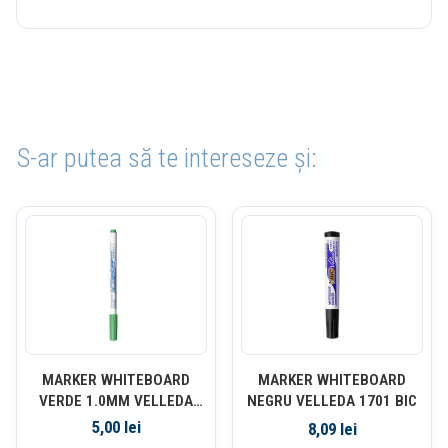
S-ar putea să te intereseze și:
MARKER WHITEBOARD
MARKER WHITEBOARD
VERDE 1.0MM VELLEDA
NEGRU VELLEDA 1701 BIC
1721 BIC
5,00
lei
8,09
lei