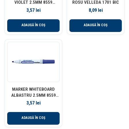
VIOLET 2.5MM 8559
ROSU VELLEDA 1701 BIC
CENTROPEN
3,57
lei
8,09
lei
ADAUGĂ ÎN COȘ
ADAUGĂ ÎN COȘ
MARKER WHITEBOARD
ALBASTRU 2.5MM 8559
CENTROPEN
3,57
lei
ADAUGĂ ÎN COȘ