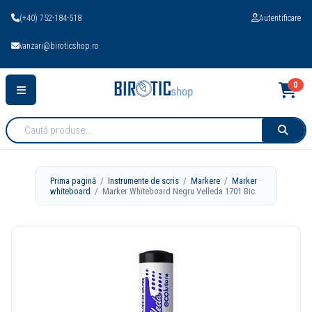
(+40) 752-184-518
Autentificare
vanzari@biroticshop.ro
0
Cauta
produse:
Prima pagină
/
Instrumente de scris
/
Markere
/
Marker
whiteboard
/ Marker Whiteboard Negru Velleda 1701 Bic