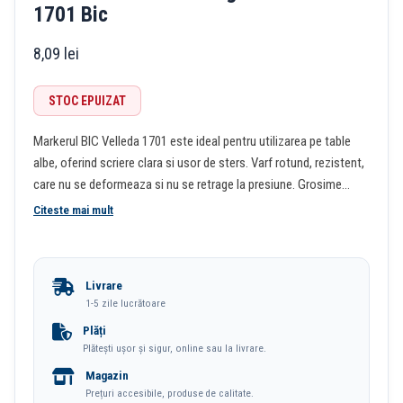
1701 Bic
8,09
lei
STOC EPUIZAT
Markerul BIC Velleda 1701 este ideal pentru utilizarea pe table
albe, oferind scriere clara si usor de sters. Varf rotund, rezistent,
care nu se deformeaza si nu se retrage la presiune. Grosime
scriere: 2.5 mm. Cerneala pe baza de alcool, cu miros redus.
Citeste mai mult
Confectionat din plastic rezistent, durabil. Capac ventilat pentru
siguranta sporita. Design ergonomic pentru o prindere
confortabila. Fabricat din 51% materiale reciclate (fara a include
Livrare
sistemul de cerneala).
1-5 zile lucrătoare
Plăți
Plătești ușor și sigur, online sau la livrare.
Magazin
Prețuri accesibile, produse de calitate.