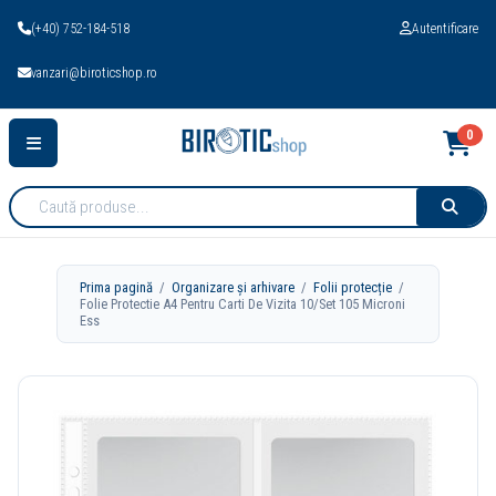
(+40) 752-184-518
Autentificare
vanzari@biroticshop.ro
0
Cauta
produse:
Prima pagină
/
Organizare și arhivare
/
Folii protecție
/
Folie Protectie A4 Pentru Carti De Vizita 10/Set 105 Microni
Ess