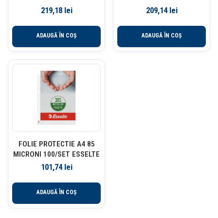
SPECIALA 100/SET ES
MICRONI 100/SET ESSELT
219,18
lei
209,14
lei
ADAUGĂ ÎN COȘ
ADAUGĂ ÎN COȘ
FOLIE PROTECTIE A4 85
MICRONI 100/SET ESSELTE
101,74
lei
ADAUGĂ ÎN COȘ