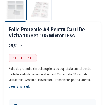
Folie Protectie A4 Pentru Carti De
Vizita 10/Set 105 Microni Ess
25,51
lei
STOC EPUIZAT
Folie de protectie din polipropilena cu suprafata cristal pentru
carti de vizita dimensiune standard. Capacitate: 16 carti de
vizita/folie. Grosime: 105 microni. Deschidere: partea laterala.
Numar perforatii: 11. Format: A4. Ambalare: 10 buc/set.
Citeste mai mult