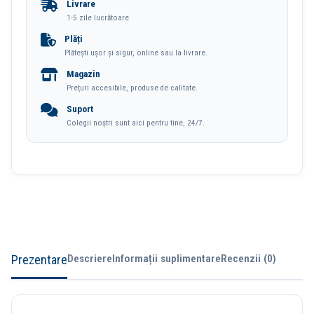
Livrare
1-5 zile lucrătoare
Plăți
Plătești ușor și sigur, online sau la livrare.
Magazin
Prețuri accesibile, produse de calitate.
Suport
Colegii noștri sunt aici pentru tine, 24/7.
Prezentare
Descriere
Informații suplimentare
Recenzii (0)