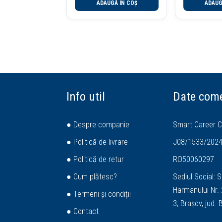
ADAUGĂ ÎN COȘ
ADAUG
Info util
Date come
● Despre companie
Smart Career C
● Politică de livrare
J08/1533/202
● Politică de retur
RO50060297
● Cum plătesc?
Sediul Social: S
Harmanului Nr. 2
● Termeni și condiții
3, Brașov, jud.
● Contact