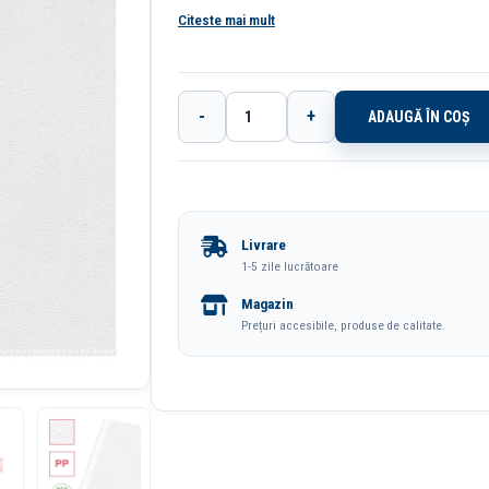
Citeste mai mult
-
+
ADAUGĂ ÎN COȘ
Cantitate
Folie
Protectie
A4
Livrare
43
1-5 zile lucrătoare
Microni
Magazin
100/Set
Prețuri accesibile, produse de calitate.
Esselte