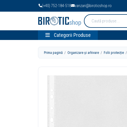
(+40) 752-184-518
vanzari@biroticshop.ro
Cauta
produse:
Categorii Produse
Prima pagină
/
Organizare și arhivare
/
Folii protecție
/ 