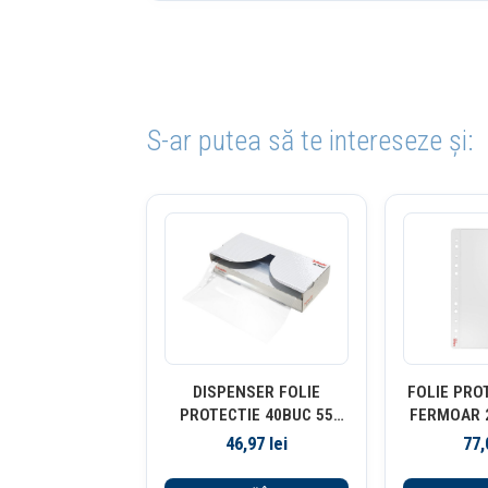
S-ar putea să te intereseze și:
DISPENSER FOLIE
FOLIE PRO
PROTECTIE 40BUC 55
FERMOAR 
MICRONI ESSELTE
5/SET
46,97
lei
77