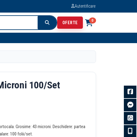
Autentificare
0
OFERTE
 Microni 100/Set
portocala. Grosime: 43 microni. Deschidere: partea
lare: 100 folii/set.