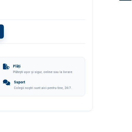
Plăți
Plătești ușor și sigur, online sau la livrare.
Suport
Colegii noștri sunt aici pentru tine, 24/7.