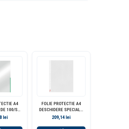
TECTIE A4
FOLIE PROTECTIE A4
DE 100/SET
DESCHIDERE SPECIALA
I ESSELTE
85 MICRONI 100/SET
98
lei
209,14
lei
ESSELT