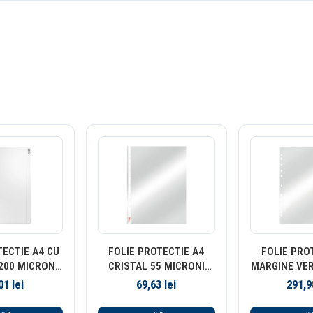
TECTIE A4 CU
FOLIE PROTECTIE A4
FOLIE PRO
200 MICRONI
CRISTAL 55 MICRONI
MARGINE VER
 ESSELTE
100/TOP ESSELTE
105 MICRON
,01
lei
69,63
lei
291,