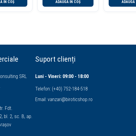
Ă ÎN COȘ
ADAUGĂ ÎN COȘ
ADAUGĂ 
rciale
Suport clienți
onsulting SRL
Luni - Vineri: 09:00 - 18:00
4
Telefon:
(+40) 752-184-518
Email:
vanzari@biroticshop.ro
tr. Fdt.
, bl. 2, sc. B, ap.
 Brașov