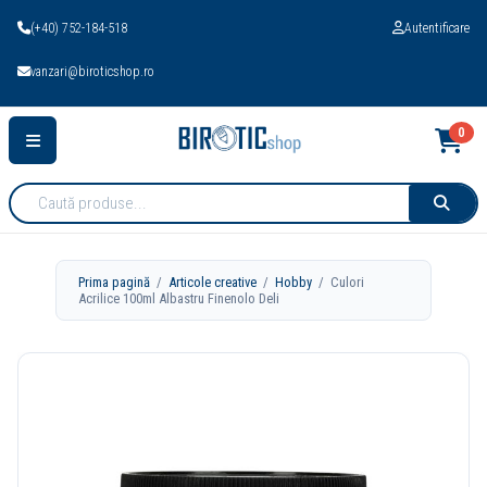
(+40) 752-184-518
Autentificare
vanzari@biroticshop.ro
0
Cauta
produse:
Prima pagină
/
Articole creative
/
Hobby
/ Culori
Acrilice 100ml Albastru Finenolo Deli