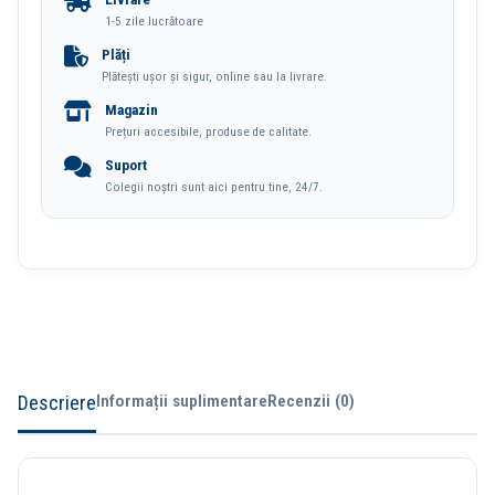
Albastru
1-5 zile lucrătoare
Finenolo
Plăți
Plătești ușor și sigur, online sau la livrare.
Deli
Magazin
Prețuri accesibile, produse de calitate.
Suport
Colegii noștri sunt aici pentru tine, 24/7.
Descriere
Informații suplimentare
Recenzii (0)