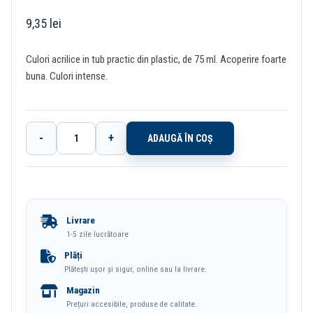
9,35
lei
Culori acrilice in tub practic din plastic, de 75 ml. Acoperire foarte
buna. Culori intense.
-
+
ADAUGĂ ÎN COȘ
Cantitate
Culori
Acrilice
75ml
Livrare
Maro
1-5 zile lucrătoare
Deli
Plăți
Plătești ușor și sigur, online sau la livrare.
Magazin
Prețuri accesibile, produse de calitate.