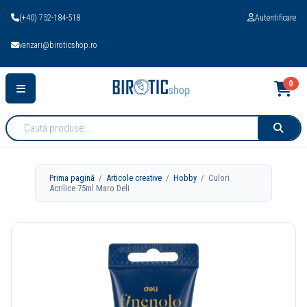
(+40) 752-184-518
Autentificare
vanzari@biroticshop.ro
0
Cauta
produse:
Prima pagină
/
Articole creative
/
Hobby
/ Culori
Acrilice 75ml Maro Deli