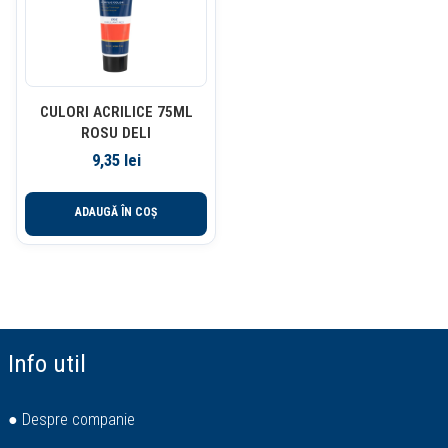
CULORI ACRILICE 75ML
ROSU DELI
9,35
lei
ADAUGĂ ÎN COȘ
Info util
● Despre companie