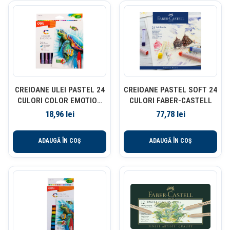
CREIOANE ULEI PASTEL 24
CREIOANE PASTEL SOFT 24
CULORI COLOR EMOTION
CULORI FABER-CASTELL
DELI
18,96
lei
77,78
lei
ADAUGĂ ÎN COȘ
ADAUGĂ ÎN COȘ