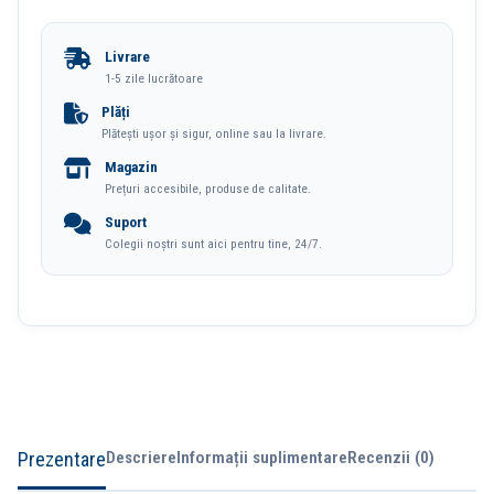
Ulei
Pastel
Livrare
Profesionale
1-5 zile lucrătoare
24
Plăți
Plătești ușor și sigur, online sau la livrare.
Culori
Magazin
Finenolo
Prețuri accesibile, produse de calitate.
Deli
Suport
Colegii noștri sunt aici pentru tine, 24/7.
Prezentare
Descriere
Informații suplimentare
Recenzii (0)