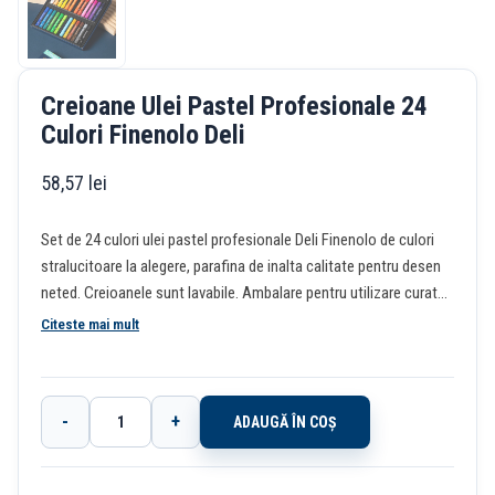
Creioane Ulei Pastel Profesionale 24
Culori Finenolo Deli
58,57
lei
Set de 24 culori ulei pastel profesionale Deli Finenolo de culori
stralucitoare la alegere, parafina de inalta calitate pentru desen
neted. Creioanele sunt lavabile. Ambalare pentru utilizare curata,
formula non-toxica cu miros scazut pentru utilizare in siguranta.
Citeste mai mult
-
+
ADAUGĂ ÎN COȘ
Cantitate
Creioane