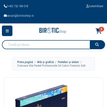
(+40) 752-184-518
Autentificare
vanzari@biroticshop.ro
0
Cauta
produse:
Prima pagină
/
Artă și grafică
/
Pasteluri și uleiuri
/
Creioane Ulei Pastel Profesionale 24 Culori Finenolo Deli