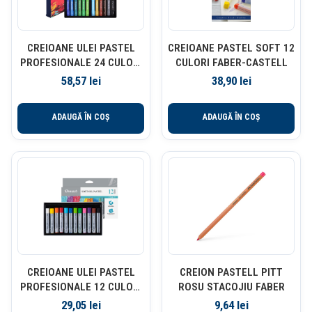
CREIOANE ULEI PASTEL
CREIOANE PASTEL SOFT 12
PROFESIONALE 24 CULORI
CULORI FABER-CASTELL
FINENOLO DELI
58,57
lei
38,90
lei
ADAUGĂ ÎN COȘ
ADAUGĂ ÎN COȘ
CREIOANE ULEI PASTEL
CREION PASTELL PITT
PROFESIONALE 12 CULORI
ROSU STACOJIU FABER
DMAST BY PEBEO
29,05
lei
9,64
lei