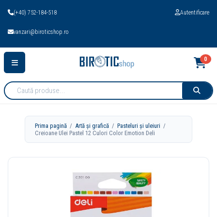
(+40) 752-184-518
Autentificare
vanzari@biroticshop.ro
0
Cauta
produse:
Prima pagină
/
Artă și grafică
/
Pasteluri și uleiuri
/
Creioane Ulei Pastel 12 Culori Color Emotion Deli