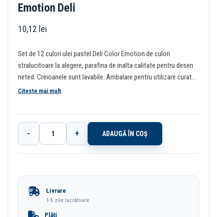
Emotion Deli
10,12
lei
Set de 12 culori ulei pastel Deli Color Emotion de culori
stralucitoare la alegere, parafina de inalta calitate pentru desen
neted. Creioanele sunt lavabile. Ambalare pentru utilizare curata,
formula non-toxica cu miros scazut pentru utilizare in siguranta.
Citeste mai mult
-
+
ADAUGĂ ÎN COȘ
Cantitate
Creioane
Ulei
Pastel
Livrare
12
1-5 zile lucrătoare
Culori
Plăți