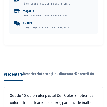
Plătești ușor și sigur, online sau la livrare.
Color
Magazin
Emotion
Prețuri accesibile, produse de calitate.
Deli
Suport
Colegii noștri sunt aici pentru tine, 24/7.
Prezentare
Descriere
Informații suplimentare
Recenzii (0)
Set de 12 culori ulei pastel Deli Color Emotion de
culori stralucitoare la alegere, parafina de inalta