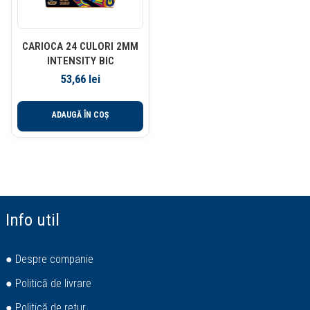
CARIOCA 24 CULORI 2MM
INTENSITY BIC
53,66
lei
ADAUGĂ ÎN COȘ
Info util
● Despre companie
● Politică de livrare
● Politică de retur