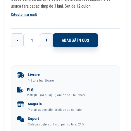
usuca fara capac timp de 3 luni. Set de 12 culori.
Citeste mai mult
-
+
ADAUGĂ ÎN COȘ
Cantitate
Carioca
12
Culori
Livrare
Lavabile
1-5 zile lucrătoare
Visa
Plăți
Plătești ușor și sigur, online sau la livrare.
Bic
Magazin
Prețuri accesibile, produse de calitate.
Suport
Colegii noștri sunt aici pentru tine, 24/7.