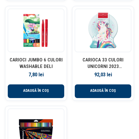
CARIOCI JUMBO 6 CULORI
CARIOCA 33 CULORI
WASHABLE DELI
UNICORNI 2023
CONNECTOR FABER-
7,80
lei
92,03
lei
CASTELL
ADAUGĂ ÎN COȘ
ADAUGĂ ÎN COȘ