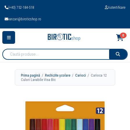
(+40) 752-184-518
Autentificare
vanzari@biroticshop.ro
0
Cauta
produse:
Prima pagină
/
Rechizite școlare
/
Carioci
/ Carioca 12
Culori Lavabile Visa Bic