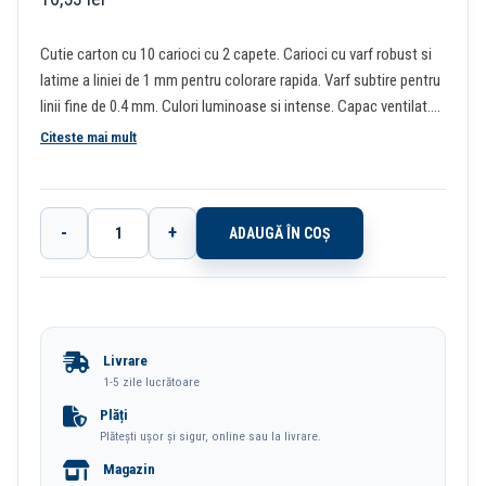
Cutie carton cu 10 carioci cu 2 capete. Carioci cu varf robust si
latime a liniei de 1 mm pentru colorare rapida. Varf subtire pentru
linii fine de 0.4 mm. Culori luminoase si intense. Capac ventilat.
Potrivite pentru rigle si sabloane. Ideale pentru desen, scris si
Citeste mai mult
pictura. Cariocile dispun de o zona de prindere cu grip pentru un
confort sporit la utilizare.
-
+
ADAUGĂ ÎN COȘ
Cantitate
Carioci
10
Culori
Livrare
2
1-5 zile lucrătoare
Capete
Plăți
Plătești ușor și sigur, online sau la livrare.
(Carioca+Liner)
Magazin
Eberhard