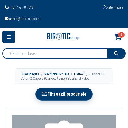
(+40) 752-184-518
Autentificare
vanzari@biroticshop.ro
0
Cauta
produse:
Prima pagină
/
Rechizite școlare
/
Carioci
/ Carioci 10
Culori 2 Capete (Carioca+Liner) Eberhard Faber
Filtrează produsele