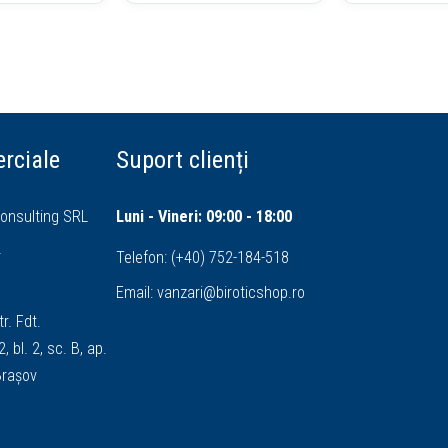
rciale
Suport clienți
onsulting SRL
Luni - Vineri: 09:00 - 18:00
4
Telefon:
(+40) 752-184-518
Email:
vanzari@biroticshop.ro
tr. Fdt.
, bl. 2, sc. B, ap.
 Brașov