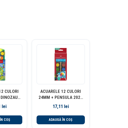
12 CULORI
ACUARELE 12 CULORI
DINOZAURI
24MM + PENSULA 2023
R-CASTELL
FABER-CASTELL
1
lei
17,11
lei
ÎN COȘ
ADAUGĂ ÎN COȘ