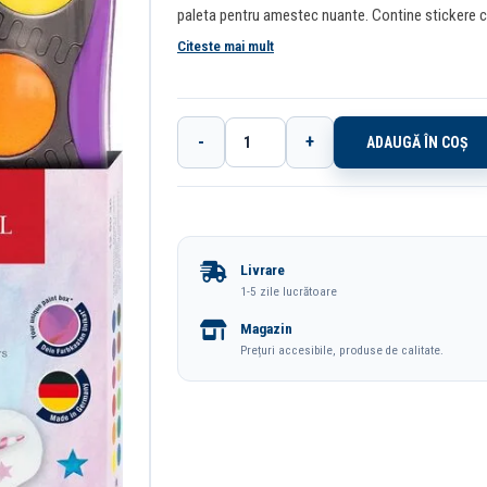
paleta pentru amestec nuante. Contine stickere cu 
Citeste mai mult
-
+
ADAUGĂ ÎN COȘ
Cantitate
Acuarele
12
Culori
Livrare
Connector
1-5 zile lucrătoare
Unicorni
Magazin
2025
Prețuri accesibile, produse de calitate.
Faber-
Castell