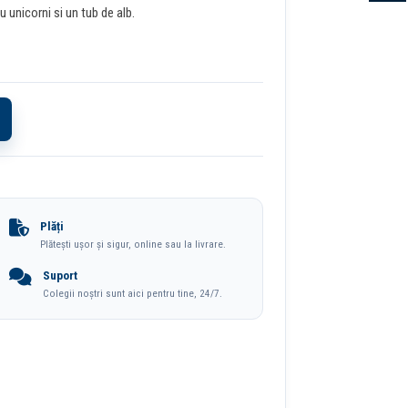
unicorni si un tub de alb.
Plăți
Plătești ușor și sigur, online sau la livrare.
Suport
Colegii noștri sunt aici pentru tine, 24/7.