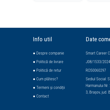
Info util
Date come
● Despre companie
Smart Career C
● Politică de livrare
J08/1533/202
● Politică de retur
RO50060297
● Cum plătesc?
Sediul Social: S
Harmanului Nr. 2
● Termeni și condiții
3, Brașov, jud.
● Contact