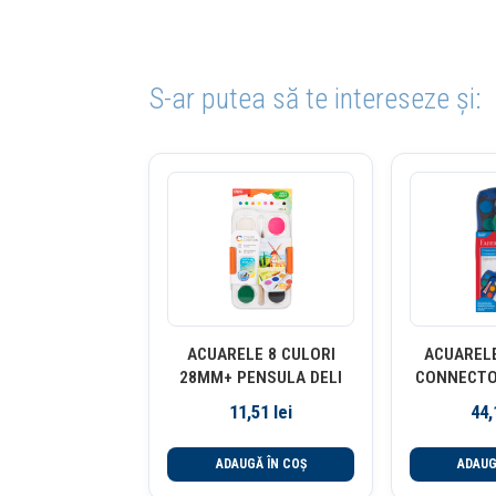
S-ar putea să te intereseze și:
ACUARELE 8 CULORI
ACUARELE
28MM+ PENSULA DELI
CONNECTO
FABER
11,51
lei
44
ADAUGĂ ÎN COȘ
ADAUG