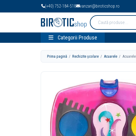
(+40) 752-184-518
vanzari@biroticshop.ro
Cauta
produse:
Categorii Produse
Prima pagină
/
Rechizite școlare
/
Acuarele
/ Acuarele 