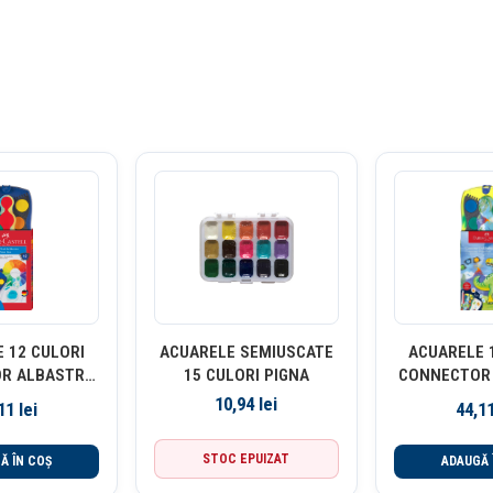
 12 CULORI
ACUARELE SEMIUSCATE
ACUARELE 
R ALBASTRE
15 CULORI PIGNA
CONNECTOR 
-CASTELL
2025 FABE
10,94
lei
,11
lei
44,1
STOC EPUIZAT
Ă ÎN COȘ
ADAUGĂ 