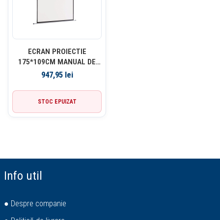
ECRAN PROIECTIE
175*109CM MANUAL DE
PERETE NOBO
947,95
lei
STOC EPUIZAT
Info util
● Despre companie