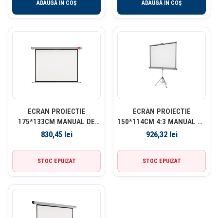
ADAUGĂ ÎN COȘ
ADAUGĂ ÎN COȘ
ECRAN PROIECTIE
ECRAN PROIECTIE
175*133CM MANUAL DE
150*114CM 4:3 MANUAL PE
PERETE NOBO
TREPIED NOBO
830,45
lei
926,32
lei
STOC EPUIZAT
STOC EPUIZAT