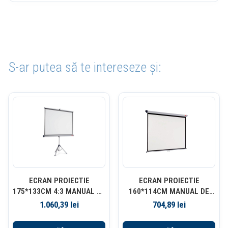
S-ar putea să te intereseze și:
ECRAN PROIECTIE
ECRAN PROIECTIE
175*133CM 4:3 MANUAL PE
160*114CM MANUAL DE
TREPIED NOBO
PERETE NOBO
1.060,39
lei
704,89
lei