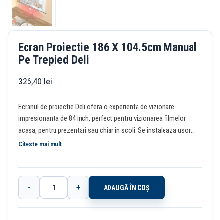
Ecran Proiectie 186 X 104.5cm Manual
Pe Trepied Deli
326,40
lei
Ecranul de proiectie Deli ofera o experienta de vizionare
impresionanta de 84 inch, perfect pentru vizionarea filmelor
acasa, pentru prezentari sau chiar in scoli. Se instaleaza usor
avand o constructie durabila care asigura longevitate si
Citeste mai mult
fiabilitate. Materialul de inalta calitate ofera o claritate excelenta
a imaginii si o extraordinara reproducere a culorilor imbunatatind
experienta vizuala. Acest ecran este compatibil cu diverse
-
+
ADAUGĂ ÎN COȘ
proiectoare, facandu-l un plus versatil pentru orice configuratie.
Cantitate
Unghi larg de vizualizare de 160 de grade. Dimensiuni: 186 x 104.5
Ecran
cm.