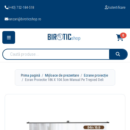
(+40) 752-184-518
Autentificare
vanzari@biroticshop.ro
0
Cauta
produse:
Prima pagină
/
Mijloace de prezentare
/
Ecrane proiecție
/ Ecran Proiectie 186 X 104.5cm Manual Pe Trepied Deli