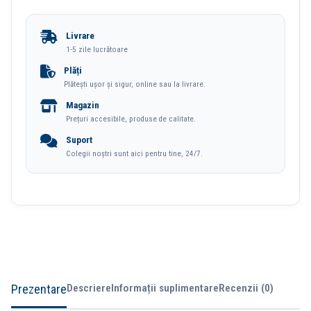
Proiectie
186
Livrare
X
1-5 zile lucrătoare
104.5cm
Plăți
Plătești ușor și sigur, online sau la livrare.
Manual
Magazin
Pe
Prețuri accesibile, produse de calitate.
Trepied
Suport
Deli
Colegii noștri sunt aici pentru tine, 24/7.
Prezentare
Descriere
Informații suplimentare
Recenzii (0)