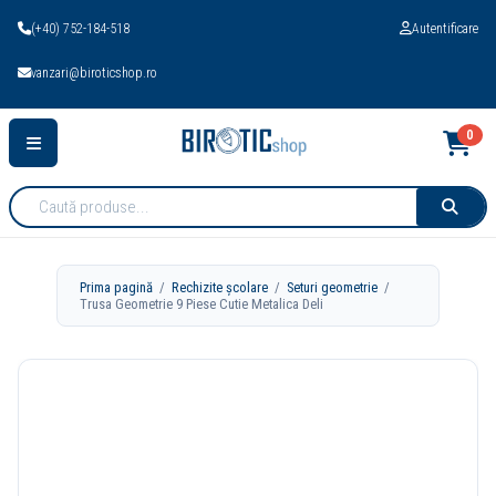
(+40) 752-184-518
Autentificare
vanzari@biroticshop.ro
0
Cauta
produse:
Prima pagină
/
Rechizite școlare
/
Seturi geometrie
/
Trusa Geometrie 9 Piese Cutie Metalica Deli