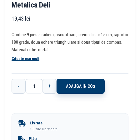
Metalica Deli
19,43
lei
Contine 9 piese: radiera, ascutitoare, creion, liniar 15 cm, raportor
180 grade, doua echere triunghiulare si doua tipuri de compas.
Material cutie: metal.
Citeste mai mult
-
+
ADAUGĂ ÎN COȘ
Cantitate
Trusa
Geometrie
9
Livrare
Piese
1-5 zile lucrătoare
Cutie
Plăți