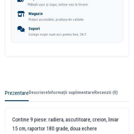
Plătești ușor și sigur, online sau la livrare.
Metalica
Magazin
Deli
Prețuri accesibile, produse de calitate.
Suport
Colegii noștri sunt aici pentru tine, 24/7.
Prezentare
Descriere
Informații suplimentare
Recenzii (0)
Contine 9 piese: radiera, ascutitoare, creion, liniar
15 cm, raportor 180 grade, doua echere