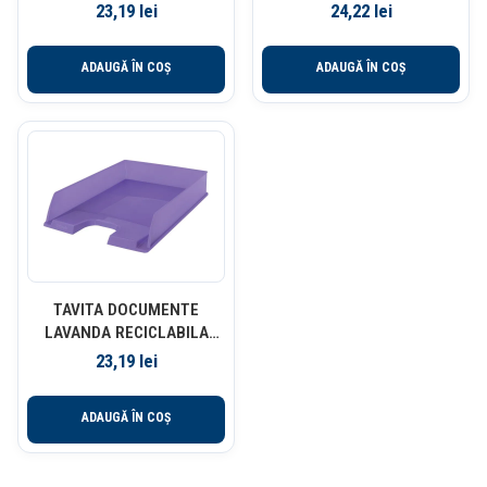
ESSELTE
EUROPOST ESSELTE
23,19
lei
24,22
lei
ADAUGĂ ÎN COȘ
ADAUGĂ ÎN COȘ
TAVITA DOCUMENTE
LAVANDA RECICLABILA
COLOUR’BREEZE ESSELTE
23,19
lei
ADAUGĂ ÎN COȘ