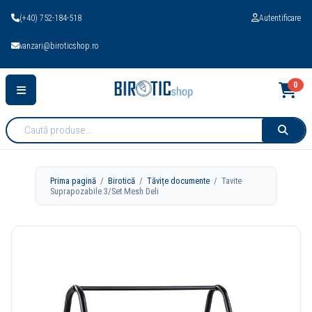
(+40) 752-184-518
Autentificare
vanzari@biroticshop.ro
0
Cauta
produse:
Prima pagină
/
Birotică
/
Tăvițe documente
/ Tavite
Suprapozabile 3/Set Mesh Deli