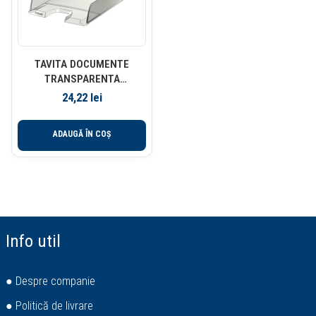
TAVITA DOCUMENTE
TRANSPARENTA
EUROPOST ESSELTE
24,22
lei
ADAUGĂ ÎN COȘ
Info util
● Despre companie
● Politică de livrare