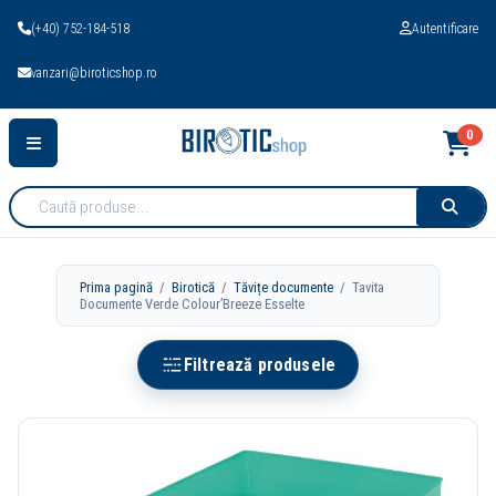
(+40) 752-184-518
Autentificare
vanzari@biroticshop.ro
0
Cauta
produse:
Prima pagină
/
Birotică
/
Tăvițe documente
/ Tavita
Documente Verde Colour’Breeze Esselte
Filtrează produsele