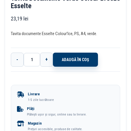
Esselte
23,19
lei
Tavita documente Esselte Colour’Ice, PS, A4, verde.
-
+
ADAUGĂ ÎN COȘ
Cantitate
Tavita
Documente
Verde
Livrare
Colour'Breeze
1-5 zile lucrătoare
Esselte
Plăți
Plătești ușor și sigur, online sau la livrare.
Magazin
Prețuri accesibile, produse de calitate.