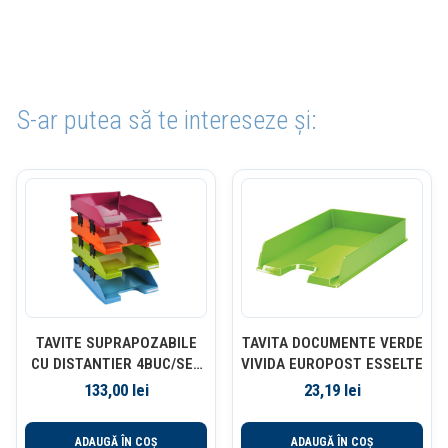
S-ar putea să te intereseze și:
TAVITE SUPRAPOZABILE
TAVITA DOCUMENTE VERDE
CU DISTANTIER 4BUC/SET
VIVIDA EUROPOST ESSELTE
ASORTATE EXACOMPTA
133,00
lei
23,19
lei
ADAUGĂ ÎN COȘ
ADAUGĂ ÎN COȘ