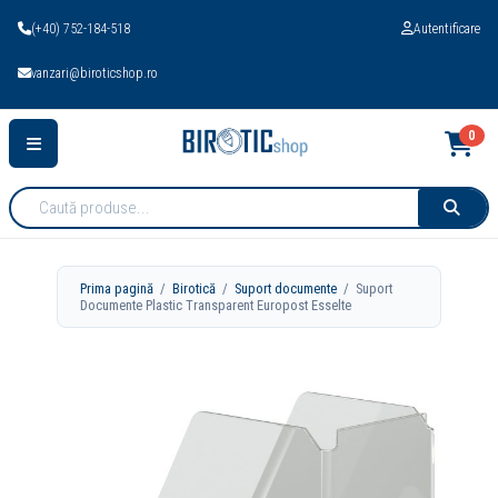
(+40) 752-184-518
Autentificare
vanzari@biroticshop.ro
0
Cauta
produse:
Prima pagină
/
Birotică
/
Suport documente
/ Suport
Documente Plastic Transparent Europost Esselte