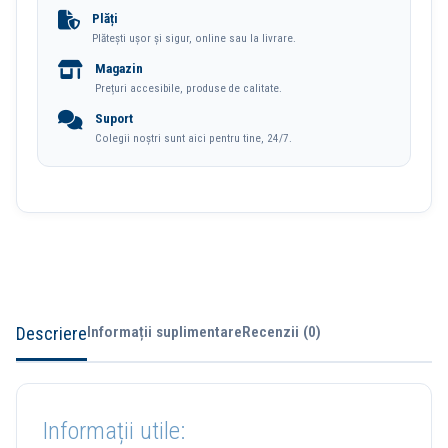
Europost
Plăți
Plătești ușor și sigur, online sau la livrare.
Esselte
Magazin
Prețuri accesibile, produse de calitate.
Suport
Colegii noștri sunt aici pentru tine, 24/7.
Descriere
Informații suplimentare
Recenzii (0)
Informații utile: