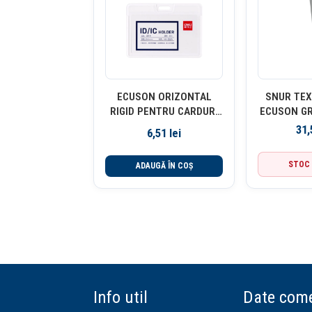
ECUSON ORIZONTAL
SNUR TEX
RIGID PENTRU CARDURI
ECUSON GR
89*54MM RAMA ALBA
450*15MM
31
6,51
lei
DESCHIDERE LATERALA
D
DELI
STOC 
ADAUGĂ ÎN COȘ
Info util
Date come