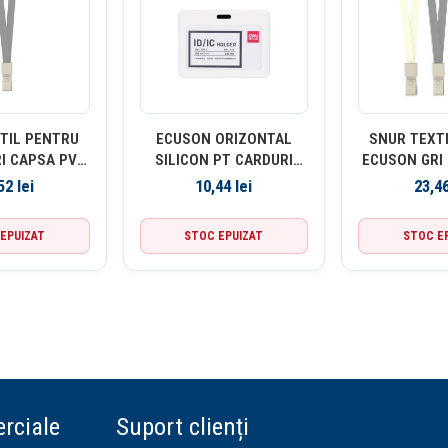
TIL PENTRU
ECUSON ORIZONTAL
SNUR TEXT
I CAPSA PVC
SILICON PT CARDURI
ECUSON GRI
 12 BUC/SET
89*54MM RAMA ALBA
450*10MM 1
,52
lei
10,44
lei
23,4
ELI
DELI
DE
EPUIZAT
STOC EPUIZAT
STOC E
rciale
Suport clienți