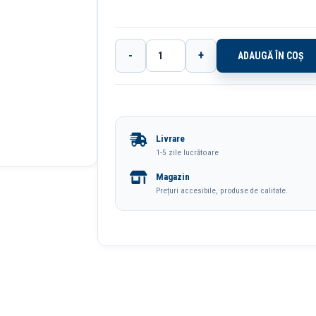
-
+
ADAUGĂ ÎN COȘ
Cantitate
Snur
Textil
Pentru
Livrare
Ecuson
1-5 zile lucrătoare
485*10mm
Magazin
20
Prețuri accesibile, produse de calitate.
Buc/Set
Deli