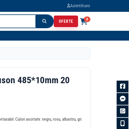
Autentificare
0
OFERTE
cuson 485*10mm 20
etasabil. Culori asortate: negru, rosu, albastru, gri.