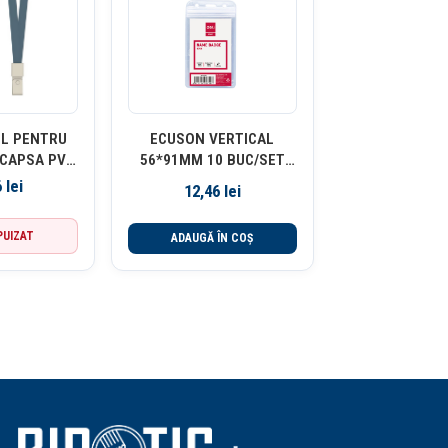
IL PENTRU
ECUSON VERTICAL
 CAPSA PVC
56*91MM 10 BUC/SET
2 BUC/SET
DELI
6
lei
12,46
lei
LI
PUIZAT
ADAUGĂ ÎN COȘ