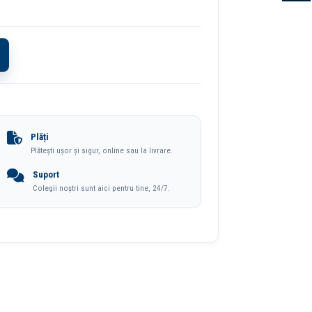
Plăți
Plătești ușor și sigur, online sau la livrare.
Suport
Colegii noștri sunt aici pentru tine, 24/7.