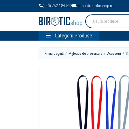
(+40) 752-184-518
vanzari@biroticshop.ro
Cauta
produse:
Categorii Produse
Prima pagină
/
Mijloace de prezentare
/
Accesorii
/ Snu