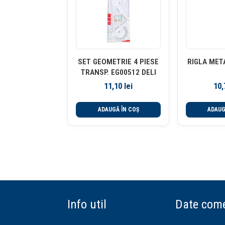
SET GEOMETRIE 4 PIESE
RIGLA MET
TRANSP. EG00512 DELI
11,10
lei
10
ADAUGĂ ÎN COȘ
ADAUG
Info util
Date come