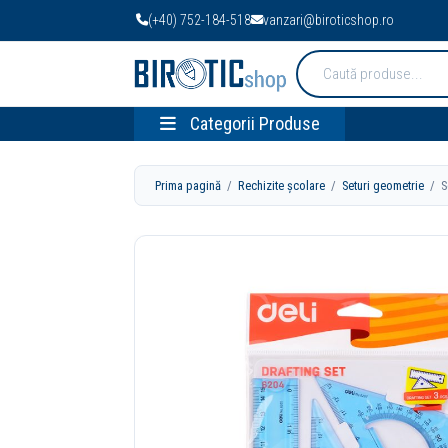
(+40) 752-184-518
vanzari@biroticshop.ro
Cauta
produse:
Categorii Produse
Prima pagină
/
Rechizite școlare
/
Seturi geometrie
/ Se