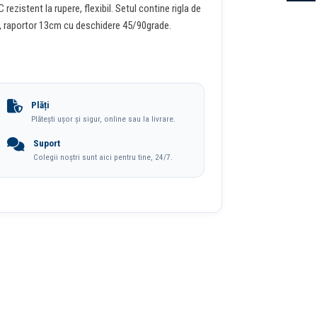
ezistent la rupere, flexibil. Setul contine rigla de
 raportor 13cm cu deschidere 45/90grade.
Plăți
Plătești ușor și sigur, online sau la livrare.
Suport
Colegii noștri sunt aici pentru tine, 24/7.