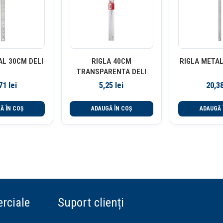
AL 30CM DELI
RIGLA 40CM
RIGLA METAL
TRANSPARENTA DELI
,71
lei
5,25
lei
20,3
Ă ÎN COȘ
ADAUGĂ ÎN COȘ
ADAUGĂ 
rciale
Suport clienți