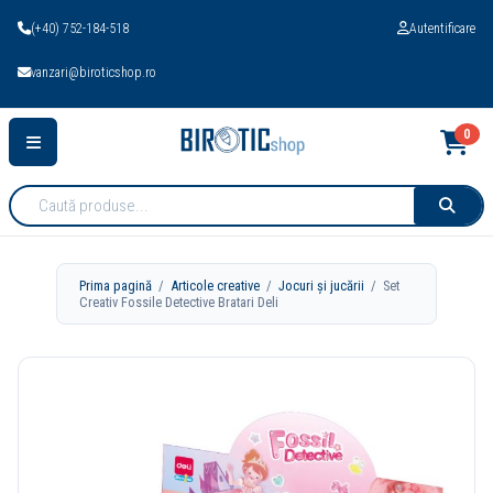
(+40) 752-184-518
Autentificare
vanzari@biroticshop.ro
0
Cauta
produse:
Prima pagină
/
Articole creative
/
Jocuri și jucării
/ Set
Creativ Fossile Detective Bratari Deli