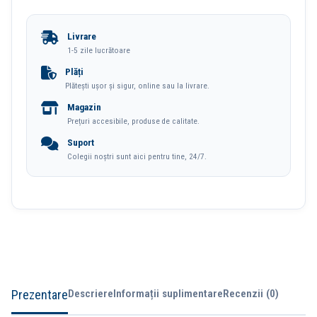
Creativ
Stimuleaza creativitatea si gandirea copiilor.
Fossile
Livrare
Detective
1-5 zile lucrătoare
Bratari
Plăți
Plătești ușor și sigur, online sau la livrare.
Deli
Magazin
Prețuri accesibile, produse de calitate.
Suport
Colegii noștri sunt aici pentru tine, 24/7.
Prezentare
Descriere
Informații suplimentare
Recenzii (0)