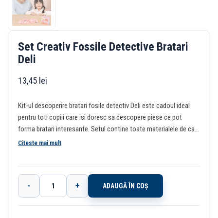
Set Creativ Fossile Detective Bratari
Deli
13,45
lei
Kit-ul descoperire bratari fosile detectiv Deli este cadoul ideal
pentru toti copiii care isi doresc sa descopere piese ce pot
forma bratari interesante. Setul contine toate materialele de care
ai nevoie pentru a descoperi obiecte interesante. Starneste-le
Citeste mai mult
curiozitatea celor mici si provoaca-i sa descopere cu mainile lor
un obiect inedit. Setul contine toate materialele pentru spargerea
rocii in care se afla ascunse margelute ce vor alcatui bratara mult
-
+
ADAUGĂ ÎN COȘ
dorita. Uneltele sunt confectionate din plastic si pot fi manuite in
Cantitate
siguranta de copiii de peste 6 ani. Set conceput sub indrumarea
Set
unor experti in dezvoltarea psiho-pedagogica a copiilor.