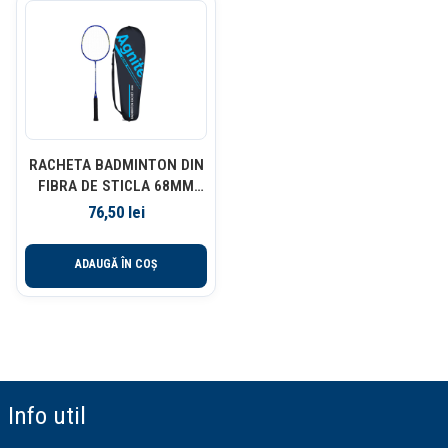
RACHETA BADMINTON DIN
FIBRA DE STICLA 68MM
DELI
76,50
lei
ADAUGĂ ÎN COȘ
Info util