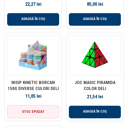
PRINTESE DELI
VALEA MUZICALA 4.5+ DELI
22,27
lei
85,00
lei
ADAUGĂ ÎN COȘ
ADAUGĂ ÎN COȘ
NISIP KINETIC BORCAN
JOC MAGIC PIRAMIDA
150G DIVERSE CULORI DELI
COLOR DELI
11,05
lei
21,54
lei
ADAUGĂ ÎN COȘ
STOC EPUIZAT