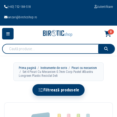
(+40) 752-184-518
Autentificare
vanzari@biroticshop.ro
0
Cauta
produse:
Prima pagină
/
Instrumente de scris
/
Pixuri cu mecanism
/ Set 4 Pixuri Cu Mecanism 0.7mm Corp Pastel Albastru
Longreen Plastic Reciclat Deli
Filtrează produsele