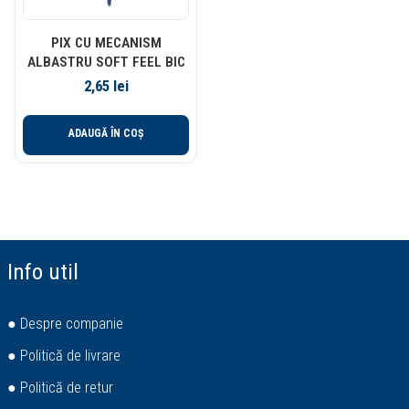
PIX CU MECANISM
ALBASTRU SOFT FEEL BIC
2,65
lei
ADAUGĂ ÎN COȘ
Info util
● Despre companie
● Politică de livrare
● Politică de retur