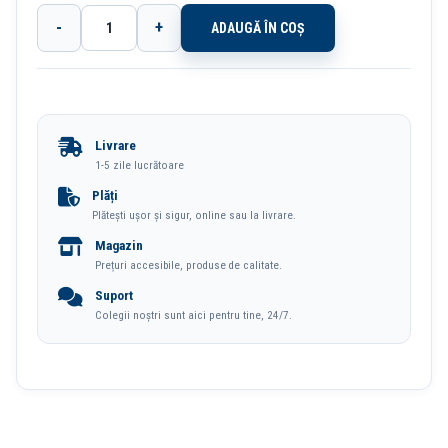
-
+
ADAUGĂ ÎN COȘ
Cantitate
Set
4
Pixuri
Livrare
Cu
1-5 zile lucrătoare
Mecanism
Plăți
Plătești ușor și sigur, online sau la livrare.
0.7mm
Magazin
Corp
Prețuri accesibile, produse de calitate.
Pastel
Suport
Albastru
Colegii noștri sunt aici pentru tine, 24/7.
Longreen
Plastic
Reciclat
Deli