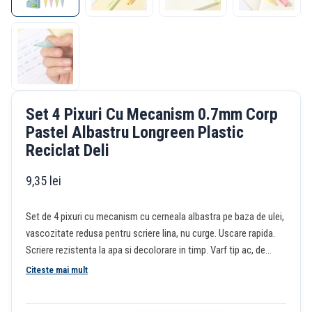
Set 4 Pixuri Cu Mecanism 0.7mm Corp
Pastel Albastru Longreen Plastic
Reciclat Deli
9,35
lei
Set de 4 pixuri cu mecanism cu cerneala albastra pe baza de ulei,
vascozitate redusa pentru scriere lina, nu curge. Uscare rapida.
Scriere rezistenta la apa si decolorare in timp. Varf tip ac, de
0.7MM. Pix confectionat din material reciclat.Â Grip cauciucat
Citeste mai mult
pentru confort si control. Disponibil in 4 culori pastel.