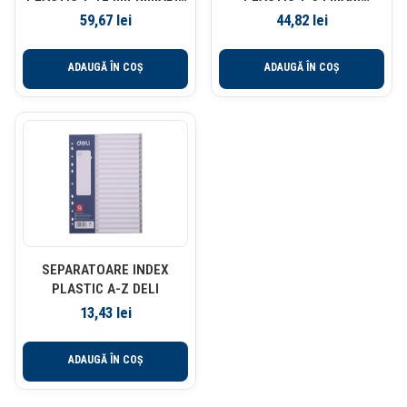
ESSELTE
ESSELTE
59,67
lei
44,82
lei
ADAUGĂ ÎN COȘ
ADAUGĂ ÎN COȘ
SEPARATOARE INDEX
PLASTIC A-Z DELI
13,43
lei
ADAUGĂ ÎN COȘ