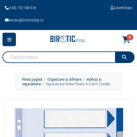
(+40) 752-184-518
Autentificare
vanzari@biroticshop.ro
0
Cauta
produse:
Prima pagină
/
Organizare și arhivare
/
Indecși și
separatoare
/ Separatoare Index Plastic 6 Culori Esselte