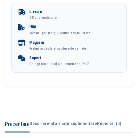
Plastic
Livrare
6
1-5 zile lucrătoare
Culori
Plăți
Plătești ușor și sigur, online sau la livrare.
Esselte
Magazin
Prețuri accesibile, produse de calitate.
Suport
Colegii noștri sunt aici pentru tine, 24/7.
Prezentare
Descriere
Informații suplimentare
Recenzii (0)