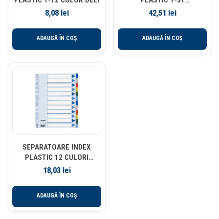
REINSCRIPTIBIL ESSELTE
8,08
lei
42,51
lei
ADAUGĂ ÎN COȘ
ADAUGĂ ÎN COȘ
SEPARATOARE INDEX
PLASTIC 12 CULORI
ESSELTE
18,03
lei
ADAUGĂ ÎN COȘ