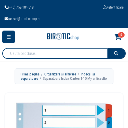
(+40) 752-184-518
Autentificare
vanzari@biroticshop.ro
0
Cauta
produse:
Prima pagină
/
Organizare și arhivare
/
Indecși și
separatoare
/ Separatoare Index Carton 1-10 Mylar Esselte