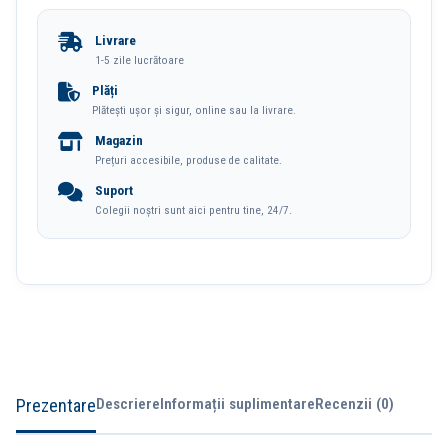
Carton
Livrare
1-
1-5 zile lucrătoare
10
Plăți
Plătești ușor și sigur, online sau la livrare.
Mylar
Magazin
Esselte
Prețuri accesibile, produse de calitate.
Suport
Colegii noștri sunt aici pentru tine, 24/7.
Prezentare
Descriere
Informații suplimentare
Recenzii (0)